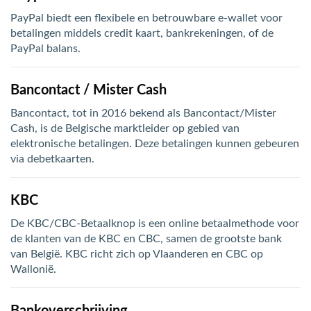
bmenu (Hemelwaterafvoer & riolering)
PayPal biedt een flexibele en betrouwbare e-wallet voor
bmenu (Circulatiepompen, pompgroepen & verdelers)
betalingen middels credit kaart, bankrekeningen, of de
PayPal balans.
bmenu (Installatiemateriaal)
ubmenu (Rookkanalen)
Bancontact / Mister Cash
bmenu (Sanitair)
Bancontact, tot in 2016 bekend als Bancontact/Mister
Cash, is de Belgische marktleider op gebied van
bmenu (Verwarming, kachels & ketels)
elektronische betalingen. Deze betalingen kunnen gebeuren
via debetkaarten.
bmenu (Zonneboilersets & onderdelen)
ubmenu (Warmtepompen en warmtepompboilers)
KBC
De KBC/CBC-Betaalknop is een online betaalmethode voor
de klanten van de KBC en CBC, samen de grootste bank
van België. KBC richt zich op Vlaanderen en CBC op
Wallonië.