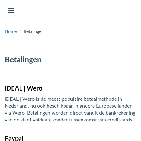
Toggle navigation
Home
/
Betalingen
bmenu (Bevestigingsmateriaal / schroeven)
bmenu (Buffervaten, hygiene boilers & boilervaten)
Betalingen
bmenu (Buizen & leidingen)
bmenu (Expansievaten)
iDEAL | Wero
iDEAL | Wero is de meest populaire betaalmethode in
bmenu (Fittingen)
Nederland, nu ook beschikbaar in andere Europese landen
via Wero. Betalingen worden direct vanuit de bankrekening
bmenu (Flexibele slangen)
van de klant voldaan, zonder tussenkomst van creditcards.
ubmenu (Gereedschap)
Paypal