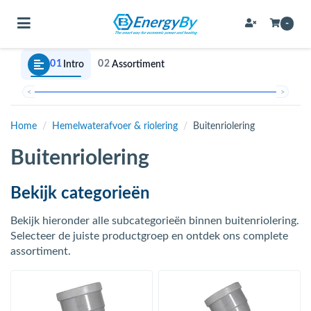
Toggle navigation
-
01
02
Intro
Assortiment
bmenu (Bevestigingsmateriaal / schroeven)
<
>
bmenu (Buffervaten, hygiene boilers & boilervaten)
Home
/
Hemelwaterafvoer & riolering
/
Buitenriolering
bmenu (Buizen & leidingen)
Buitenriolering
bmenu (Expansievaten)
Bekijk categorieën
Bekijk hieronder alle subcategorieën binnen buitenriolering.
bmenu (Fittingen)
Selecteer de juiste productgroep en ontdek ons complete
assortiment.
bmenu (Flexibele slangen)
ubmenu (Gereedschap)