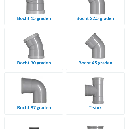
bmenu (Hemelwaterafvoer & riolering)
bmenu (Circulatiepompen, pompgroepen & verdelers)
Bocht 15 graden
Bocht 22.5 graden
bmenu (Installatiemateriaal)
ubmenu (Rookkanalen)
bmenu (Sanitair)
bmenu (Verwarming, kachels & ketels)
Bocht 30 graden
Bocht 45 graden
bmenu (Zonneboilersets & onderdelen)
ubmenu (Warmtepompen en warmtepompboilers)
Bocht 87 graden
T-stuk