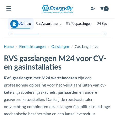
Toggle navigation
-
01
02
03
04
Intro
Assortiment
Toepassingen
Specific
bmenu (Bevestigingsmateriaal / schroeven)
<
>
bmenu (Buffervaten, hygiene boilers & boilervaten)
Home
/
Flexibele slangen
/
Gasslangen
/
Gasslangen rvs
bmenu (Buizen & leidingen)
RVS gasslangen M24 voor CV-
bmenu (Expansievaten)
en gasinstallaties
RVS gasslangen met M24 wartelmoeren
zijn een
bmenu (Fittingen)
professionele oplossing voor het veilig aansluiten van cv-
ketels, gasboilers, gaskachels, gashaarden en andere
bmenu (Flexibele slangen)
gasverbruikstoestellen. Dankzij de roestvaststalen
ubmenu (Gereedschap)
omvlechting combineren deze slangen flexibiliteit met hoge
mechanische bescherming en een lange levensduur.