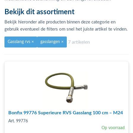
bmenu (Hemelwaterafvoer & riolering)
Bekijk dit assortiment
bmenu (Circulatiepompen, pompgroepen & verdelers)
Bekijk hieronder alle producten binnen deze categorie en
bmenu (Installatiemateriaal)
gebruik eventueel de filters om snel het juiste artikel te vinden.
ubmenu (Rookkanalen)
7 artikelen
Gasslang rvs
×
gasslangen
×
bmenu (Sanitair)
bmenu (Verwarming, kachels & ketels)
bmenu (Zonneboilersets & onderdelen)
ubmenu (Warmtepompen en warmtepompboilers)
Bonfix 99776 Superieure RVS Gasslang 100 cm – M24
Art. 99776
Op voorraad