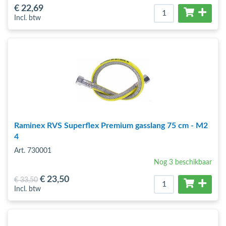
€ 22
,69
Incl. btw
Raminex RVS Superflex Premium gasslang 75 cm - M2
4
Art. 730001
Nog 3 beschikbaar
€ 23
,50
€ 33
,50
Incl. btw