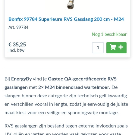
Bonfix 99784 Superieure RVS Gasslang 200 cm - M24
Art. 99784
Nog 1 beschikbaar
€ 35
,25
Incl. btw
Bij
EnergyBy
vind je
Gastec QA-gecertificeerde RVS
gasslangen
met
2× M24 binnendraad wartelmoer
. De
slangen binnen deze categorie zijn technisch gelijkwaardig
en verschillen vooral in lengte, zodat je eenvoudig de juiste
maat kiest voor een veilige en spanningsvrije montage.
RVS gasslangen zijn bestand tegen externe invloeden zoals
UV, oliën en vetten en worden vaak gekozen voor vaste,