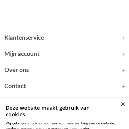
Klantenservice
Mijn account
Over ons
Contact
×
Deze website maakt gebruik van
© 2026 - EnergyBy
cookies.
Wij gebruiken cookies voor een optimale werking van de website,
analyse, personalisatie en marketing.
Lees verder