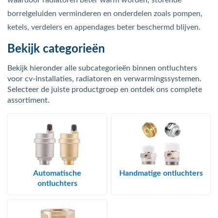
waardoor radiatoren beter warm worden, storende
bmenu (Hemelwaterafvoer & riolering)
borrelgeluiden verminderen en onderdelen zoals pompen,
bmenu (Circulatiepompen, pompgroepen & verdelers)
ketels, verdelers en appendages beter beschermd blijven.
bmenu (Installatiemateriaal)
Bekijk categorieën
ubmenu (Rookkanalen)
Bekijk hieronder alle subcategorieën binnen ontluchters
voor cv-installaties, radiatoren en verwarmingssystemen.
bmenu (Sanitair)
Selecteer de juiste productgroep en ontdek ons complete
bmenu (Verwarming, kachels & ketels)
assortiment.
bmenu (Zonneboilersets & onderdelen)
ubmenu (Warmtepompen en warmtepompboilers)
Automatische
Handmatige ontluchters
ontluchters