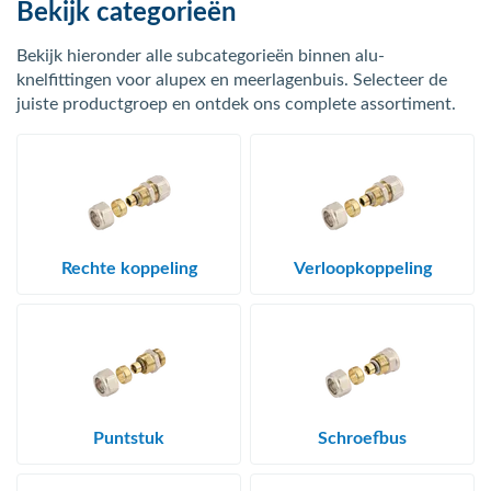
bmenu (Hemelwaterafvoer & riolering)
Bekijk categorieën
bmenu (Circulatiepompen, pompgroepen & verdelers)
Bekijk hieronder alle subcategorieën binnen alu-
knelfittingen voor alupex en meerlagenbuis. Selecteer de
bmenu (Installatiemateriaal)
juiste productgroep en ontdek ons complete assortiment.
ubmenu (Rookkanalen)
bmenu (Sanitair)
bmenu (Verwarming, kachels & ketels)
bmenu (Zonneboilersets & onderdelen)
Rechte koppeling
Verloopkoppeling
ubmenu (Warmtepompen en warmtepompboilers)
Puntstuk
Schroefbus