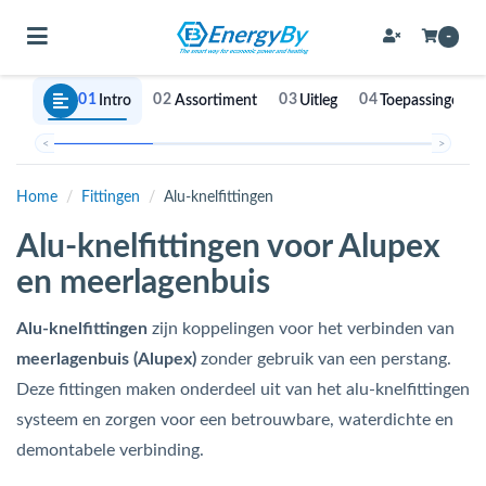
Toggle navigation
-
01
02
03
04
Intro
Assortiment
Uitleg
Toepassingen
bmenu (Bevestigingsmateriaal / schroeven)
<
>
bmenu (Buffervaten, hygiene boilers & boilervaten)
Home
/
Fittingen
/
Alu-knelfittingen
bmenu (Buizen & leidingen)
Alu-knelfittingen voor Alupex
bmenu (Expansievaten)
en meerlagenbuis
Alu-knelfittingen
zijn koppelingen voor het verbinden van
bmenu (Fittingen)
meerlagenbuis (Alupex)
zonder gebruik van een perstang.
Deze fittingen maken onderdeel uit van het alu-knelfittingen
bmenu (Flexibele slangen)
systeem en zorgen voor een betrouwbare, waterdichte en
ubmenu (Gereedschap)
demontabele verbinding.