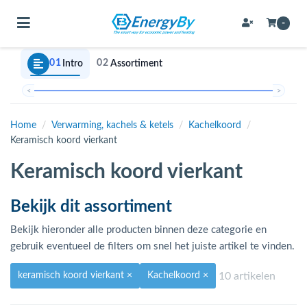
Toggle navigation
-
01
02
Intro
Assortiment
bmenu (Bevestigingsmateriaal / schroeven)
<
>
bmenu (Buffervaten, hygiene boilers & boilervaten)
Home
/
Verwarming, kachels & ketels
/
Kachelkoord
/
Keramisch koord vierkant
bmenu (Buizen & leidingen)
Keramisch koord vierkant
bmenu (Expansievaten)
Bekijk dit assortiment
bmenu (Fittingen)
Bekijk hieronder alle producten binnen deze categorie en
gebruik eventueel de filters om snel het juiste artikel te vinden.
bmenu (Flexibele slangen)
10 artikelen
keramisch koord vierkant
×
Kachelkoord
×
ubmenu (Gereedschap)