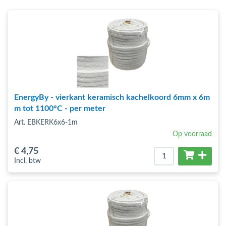
bmenu (Hemelwaterafvoer & riolering)
bmenu (Circulatiepompen, pompgroepen & verdelers)
bmenu (Installatiemateriaal)
ubmenu (Rookkanalen)
bmenu (Sanitair)
EnergyBy - vierkant keramisch kachelkoord 6mm x 6m
bmenu (Verwarming, kachels & ketels)
m tot 1100°C - per meter
bmenu (Zonneboilersets & onderdelen)
Art. EBKERK6x6-1m
Op voorraad
ubmenu (Warmtepompen en warmtepompboilers)
€ 4
,75
Incl. btw