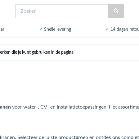
Zoeken
aar
✓
Snelle levering
✓
14 dagen reto
rken die je kunt gebruiken in de pagina
ranen
voor water-, CV- en installatietoepassingen. Het assortime
lkranen. Selecteer de juiste productgroep en ontdek ons complet