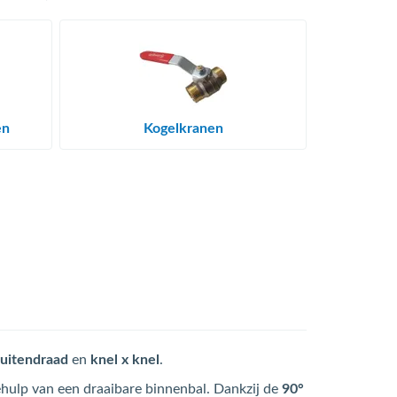
en
Kogelkranen
buitendraad
en
knel x knel
.
hulp van een draaibare binnenbal. Dankzij de
90°