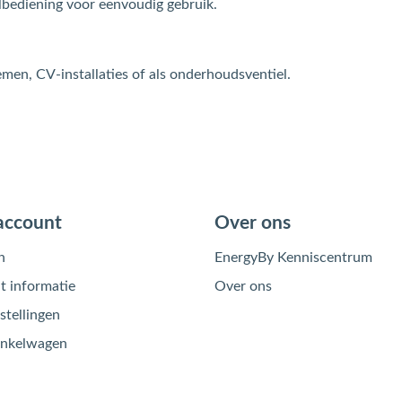
lbediening voor eenvoudig gebruik.
emen, CV-installaties of als onderhoudsventiel.
account
Over ons
n
EnergyBy Kenniscentrum
 informatie
Over ons
stellingen
inkelwagen