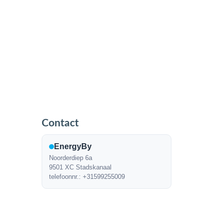
Contact
EnergyBy
Noorderdiep 6a
9501 XC Stadskanaal
telefoonnr.: +31599255009