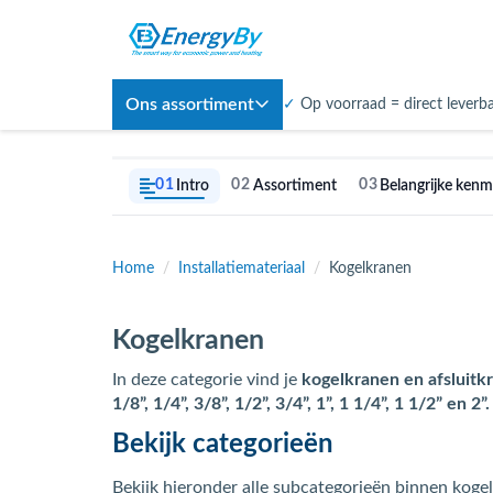
Ons assortiment
✓
Op voorraad = direct leverb
01
02
03
Intro
Assortiment
Belangrijke kenme
Home
/
Installatiemateriaal
/
Kogelkranen
Kogelkranen
In deze categorie vind je
kogelkranen en afsluitk
1/8”, 1/4”, 3/8”, 1/2”, 3/4”, 1”, 1 1/4”, 1 1/2” en 2”.
Bekijk categorieën
Bekijk hieronder alle subcategorieën binnen koge