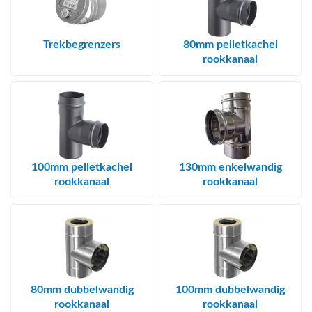
bmenu (Hemelwaterafvoer & riolering)
bmenu (Circulatiepompen, pompgroepen & verdelers)
Trekbegrenzers
80mm pelletkachel
bmenu (Installatiemateriaal)
rookkanaal
ubmenu (Rookkanalen)
bmenu (Sanitair)
bmenu (Verwarming, kachels & ketels)
100mm pelletkachel
130mm enkelwandig
bmenu (Zonneboilersets & onderdelen)
rookkanaal
rookkanaal
ubmenu (Warmtepompen en warmtepompboilers)
80mm dubbelwandig
100mm dubbelwandig
rookkanaal
rookkanaal