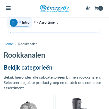
Toggle navigation
-
01
02
Intro
Assortiment
bmenu (Bevestigingsmateriaal / schroeven)
<
>
bmenu (Buffervaten, hygiene boilers & boilervaten)
Home
/
Rookkanalen
bmenu (Buizen & leidingen)
Rookkanalen
bmenu (Expansievaten)
Bekijk categorieën
Bekijk hieronder alle subcategorieën binnen rookkanalen.
bmenu (Fittingen)
Selecteer de juiste productgroep en ontdek ons complete
assortiment.
bmenu (Flexibele slangen)
ubmenu (Gereedschap)