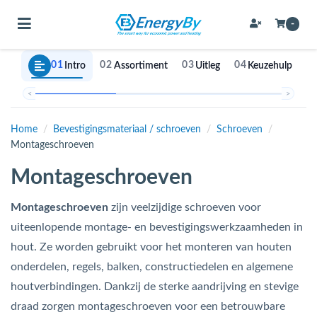
Toggle navigation
-
01
02
03
04
0
Intro
Assortiment
Uitleg
Keuzehulp
bmenu (Bevestigingsmateriaal / schroeven)
<
>
bmenu (Buffervaten, hygiene boilers & boilervaten)
Home
/
Bevestigingsmateriaal / schroeven
/
Schroeven
/
Montageschroeven
bmenu (Buizen & leidingen)
Montageschroeven
bmenu (Expansievaten)
Montageschroeven
zijn veelzijdige schroeven voor
uiteenlopende montage- en bevestigingswerkzaamheden in
bmenu (Fittingen)
hout. Ze worden gebruikt voor het monteren van houten
bmenu (Flexibele slangen)
onderdelen, regels, balken, constructiedelen en algemene
houtverbindingen. Dankzij de sterke aandrijving en stevige
ubmenu (Gereedschap)
draad zorgen montageschroeven voor een betrouwbare