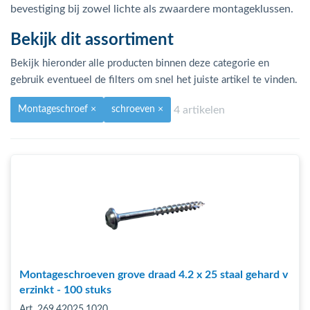
bmenu (Hemelwaterafvoer & riolering)
bevestiging bij zowel lichte als zwaardere montageklussen.
bmenu (Circulatiepompen, pompgroepen & verdelers)
Bekijk dit assortiment
bmenu (Installatiemateriaal)
Bekijk hieronder alle producten binnen deze categorie en
gebruik eventueel de filters om snel het juiste artikel te vinden.
ubmenu (Rookkanalen)
4 artikelen
Montageschroef
×
schroeven
×
bmenu (Sanitair)
bmenu (Verwarming, kachels & ketels)
bmenu (Zonneboilersets & onderdelen)
ubmenu (Warmtepompen en warmtepompboilers)
Montageschroeven grove draad 4.2 x 25 staal gehard v
erzinkt - 100 stuks
Art. 269.42025.1020