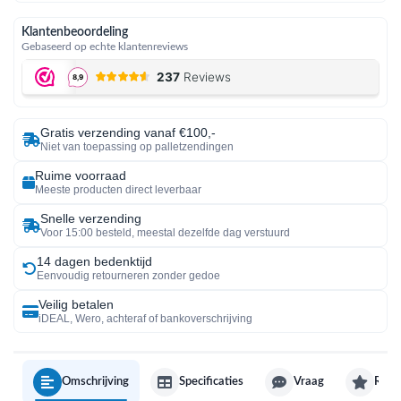
Klantenbeoordeling
Gebaseerd op echte klantenreviews
Gratis verzending vanaf €100,-
Niet van toepassing op palletzendingen
Ruime voorraad
Meeste producten direct leverbaar
Snelle verzending
Voor 15:00 besteld, meestal dezelfde dag verstuurd
14 dagen bedenktijd
Eenvoudig retourneren zonder gedoe
Veilig betalen
iDEAL, Wero, achteraf of bankoverschrijving
Omschrijving
Specificaties
Vraag
Revi