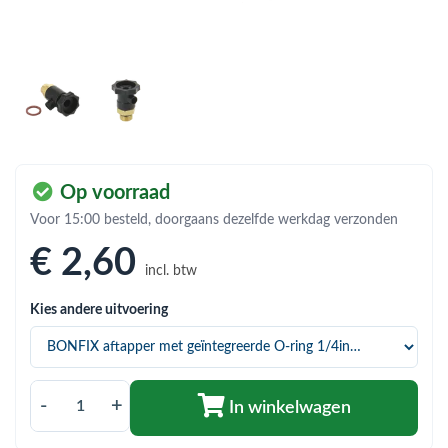
bmenu (Hemelwaterafvoer & riolering)
bmenu (Circulatiepompen, pompgroepen & verdelers)
bmenu (Installatiemateriaal)
ubmenu (Rookkanalen)
bmenu (Sanitair)
Op voorraad
bmenu (Verwarming, kachels & ketels)
Voor 15:00 besteld, doorgaans dezelfde werkdag verzonden
bmenu (Zonneboilersets & onderdelen)
€ 2
,60
incl. btw
ubmenu (Warmtepompen en warmtepompboilers)
Kies andere uitvoering
-
+
In winkelwagen