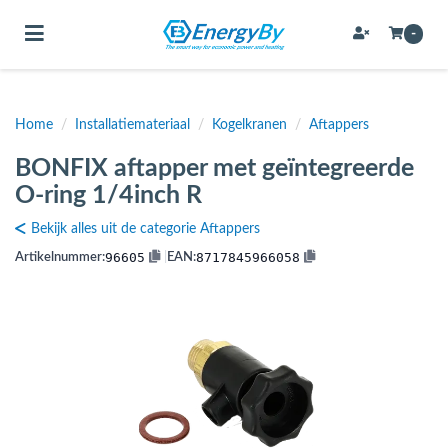
Toggle navigation
-
Home
/
Installatiemateriaal
/
Kogelkranen
/
Aftappers
bmenu (Bevestigingsmateriaal / schroeven)
BONFIX aftapper met geïntegreerde
bmenu (Buffervaten, hygiene boilers & boilervaten)
O-ring 1/4inch R
bmenu (Buizen & leidingen)
Bekijk alles uit de categorie Aftappers
bmenu (Expansievaten)
96605
8717845966058
Artikelnummer:
|
EAN:
bmenu (Fittingen)
bmenu (Flexibele slangen)
ubmenu (Gereedschap)