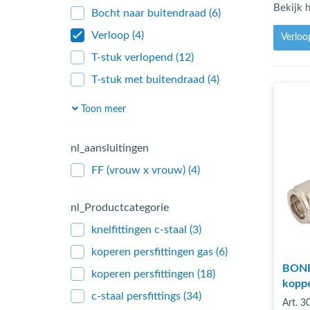
Bekijk h
Bocht naar buitendraad
(6)
Verloop
(4)
Verlo
T-stuk verlopend
(12)
T-stuk met buitendraad
(4)
T-stuk met binnendraad
(3)
Toon meer
T-stuk
(3)
Schroefbus
(7)
nl_aansluitingen
Recht (mof)
(3)
FF (vrouw x vrouw)
(4)
Puntstuk
(8)
nl_Productcategorie
Muurplaat
(3)
knelfittingen c-staal
(3)
Bocht 90graden
(3)
koperen persfittingen gas
(6)
Einddop
(1)
BONFI
koperen persfittingen
(18)
koppe
c-staal persfittings
(34)
Art. 