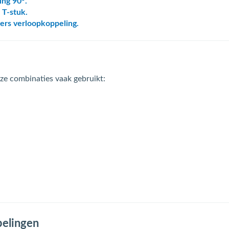
ing 90°.
 T-stuk.
pers verloopkoppeling.
e combinaties vaak gebruikt:
pelingen