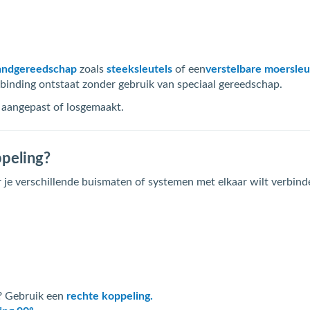
andgereedschap
zoals
steeksleutels
of een
verstelbare moersleu
binding ontstaat zonder gebruik van speciaal gereedschap.
 aangepast of losgemaakt.
peling?
 je verschillende buismaten of systemen met elkaar wilt verbind
n
n? Gebruik een
rechte koppeling.