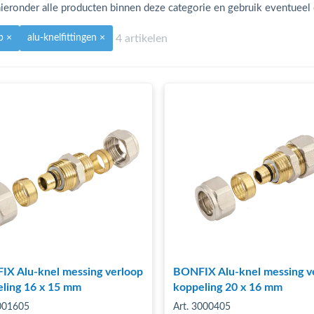
ieronder alle producten binnen deze categorie en gebruik eventueel de
4 artikelen
op
×
alu-knelfittingen
×
X Alu-knel messing verloop
BONFIX Alu-knel messing v
ling 16 x 15 mm
koppeling 20 x 16 mm
3001605
Art. 3000405