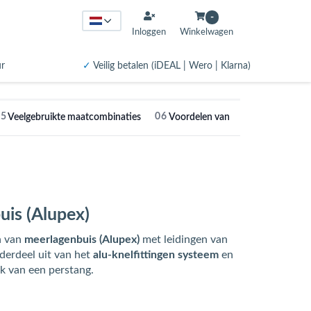
-
Inloggen
Winkelwagen
ur
✓
Veilig betalen (iDEAL | Wero | Klarna)
05
06
Veelgebruikte maatcombinaties
Voordelen van alu-knel verloopko
uis (Alupex)
n van
meerlagenbuis (Alupex)
met leidingen van
derdeel uit van het
alu-knelfittingen systeem
en
k van een perstang.