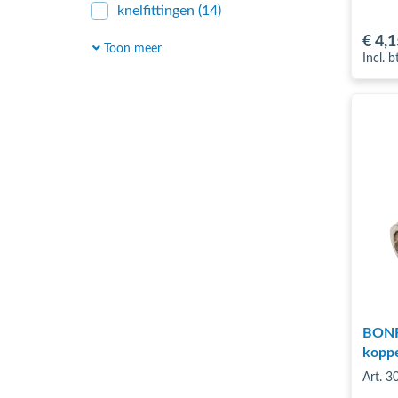
knelfittingen
(14)
alu-knelfittingen
(4)
€ 4
,1
Toon meer
Incl. 
alu-Pers Persfittingen
(14)
BONFI
koppe
Art. 