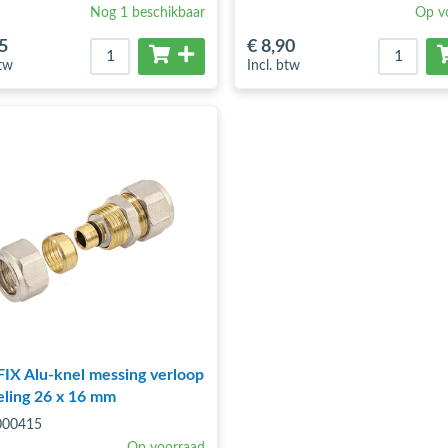
Nog 1 beschikbaar
Op v
5
€ 8
,90
btw
Incl. btw
X Alu-knel messing verloop
ling 26 x 16 mm
3000415
Op voorraad