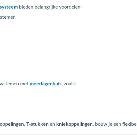
n systeem
bieden belangrijke voordelen:
ystemen
 systemen met
meerlagenbuis
, zoals:
koppelingen
,
T-stukken
en
kniekoppelingen
, bouw je een flexib