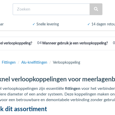
Zoeken
aar
✓
Snelle levering
✓
14 dagen reto
04
nel verloopkoppeling?
Wanneer gebruik je een verloopkoppeling?
Fittingen
/
Alu-knelfittingen
/
Verloopkoppeling
knel verloopkoppelingen voor meerlagenb
l verloopkoppelingen zijn essentiële
fittingen
voor het verbinde
ere diameter of een ander systeem. Deze koppelingen maken on
voor een betrouwbare en demontabele verbinding zonder gebrui
jk dit assortiment