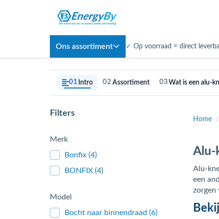
Ons assortiment
✓
Op voorraad = direct leverb
01
02
03
Intro
Assortiment
Wat is een alu-k
Filters
Home
/
Merk
Alu-
Bonfix
(4)
Alu-kne
BONFIX
(4)
een and
zorgen 
Model
Beki
Bocht naar binnendraad
(6)