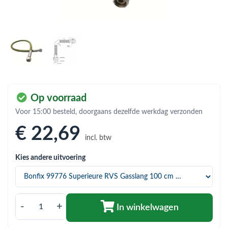
bmenu (Hemelwaterafvoer & riolering)
bmenu (Circulatiepompen, pompgroepen & verdelers)
bmenu (Installatiemateriaal)
ubmenu (Rookkanalen)
bmenu (Sanitair)
Op voorraad
bmenu (Verwarming, kachels & ketels)
Voor 15:00 besteld, doorgaans dezelfde werkdag verzonden
bmenu (Zonneboilersets & onderdelen)
€ 22
,69
incl. btw
ubmenu (Warmtepompen en warmtepompboilers)
Kies andere uitvoering
-
+
In winkelwagen