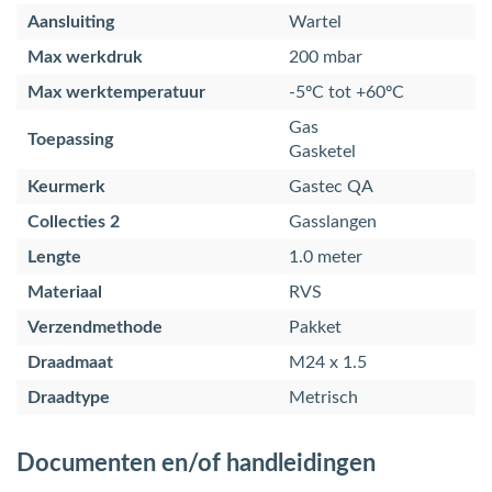
Aansluiting
Wartel
Max werkdruk
200 mbar
Max werktemperatuur
-5ºC tot +60ºC
Gas
Toepassing
Gasketel
Keurmerk
Gastec QA
Collecties 2
Gasslangen
Lengte
1.0 meter
Materiaal
RVS
Verzendmethode
Pakket
Draadmaat
M24 x 1.5
Draadtype
Metrisch
Documenten en/of handleidingen