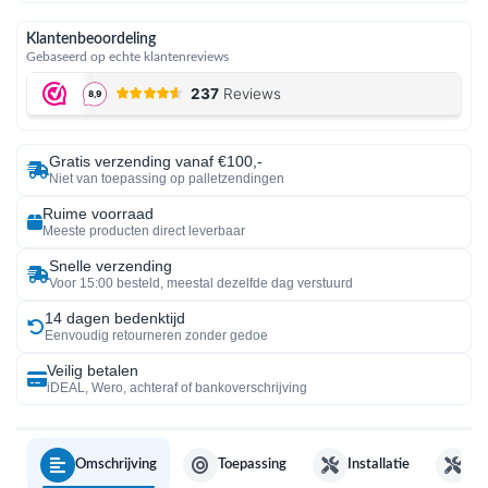
Klantenbeoordeling
Gebaseerd op echte klantenreviews
Gratis verzending vanaf €100,-
Niet van toepassing op palletzendingen
Ruime voorraad
Meeste producten direct leverbaar
Snelle verzending
Voor 15:00 besteld, meestal dezelfde dag verstuurd
14 dagen bedenktijd
Eenvoudig retourneren zonder gedoe
Veilig betalen
iDEAL, Wero, achteraf of bankoverschrijving
Omschrijving
Toepassing
Installatie
On