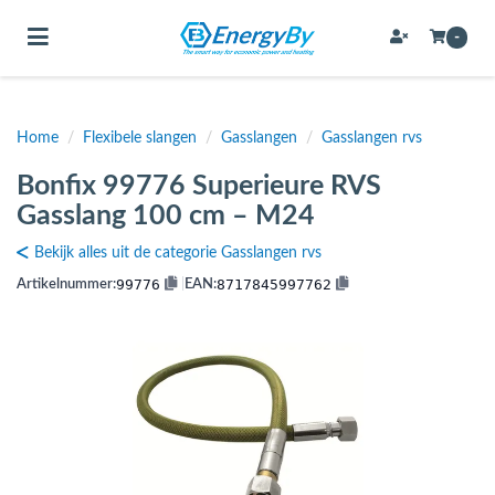
Toggle navigation
-
Home
/
Flexibele slangen
/
Gasslangen
/
Gasslangen rvs
bmenu (Bevestigingsmateriaal / schroeven)
Bonfix 99776 Superieure RVS
bmenu (Buffervaten, hygiene boilers & boilervaten)
Gasslang 100 cm – M24
bmenu (Buizen & leidingen)
Bekijk alles uit de categorie Gasslangen rvs
bmenu (Expansievaten)
99776
8717845997762
Artikelnummer:
|
EAN:
bmenu (Fittingen)
bmenu (Flexibele slangen)
ubmenu (Gereedschap)