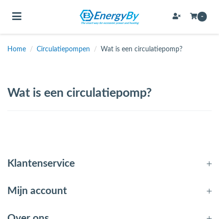
Toggle navigation
-
Home
/
Circulatiepompen
/
Wat is een circulatiepomp?
bmenu (Bevestigingsmateriaal / schroeven)
bmenu (Buffervaten, hygiene boilers & boilervaten)
Wat is een circulatiepomp?
bmenu (Buizen & leidingen)
bmenu (Expansievaten)
bmenu (Fittingen)
Klantenservice
bmenu (Flexibele slangen)
Mijn account
ubmenu (Gereedschap)
Over ons