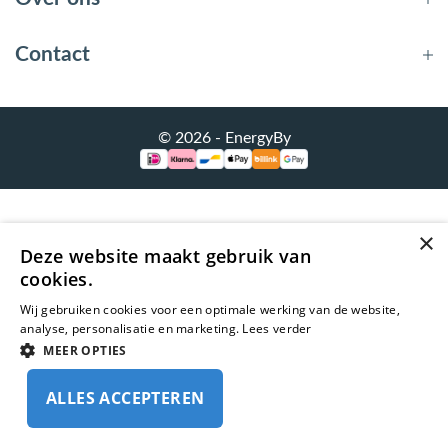
bmenu (Hemelwaterafvoer & riolering)
bmenu (Circulatiepompen, pompgroepen & verdelers)
Contact
bmenu (Installatiemateriaal)
ubmenu (Rookkanalen)
© 2026 - EnergyBy
bmenu (Sanitair)
bmenu (Verwarming, kachels & ketels)
×
bmenu (Zonneboilersets & onderdelen)
Deze website maakt gebruik van
cookies.
ubmenu (Warmtepompen en warmtepompboilers)
Wij gebruiken cookies voor een optimale werking van de website,
analyse, personalisatie en marketing.
Lees verder
MEER OPTIES
ALLES ACCEPTEREN