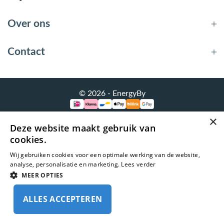
bmenu (Hemelwaterafvoer & riolering)
bmenu (Circulatiepompen, pompgroepen & verdelers)
Over ons
bmenu (Installatiemateriaal)
Contact
ubmenu (Rookkanalen)
bmenu (Sanitair)
© 2026 - EnergyBy
bmenu (Verwarming, kachels & ketels)
×
bmenu (Zonneboilersets & onderdelen)
Deze website maakt gebruik van
cookies.
ubmenu (Warmtepompen en warmtepompboilers)
Wij gebruiken cookies voor een optimale werking van de website,
analyse, personalisatie en marketing.
Lees verder
MEER OPTIES
ALLES ACCEPTEREN