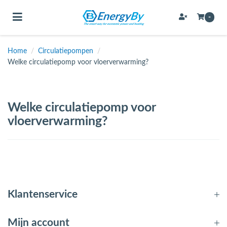
Toggle navigation
-
Home
/
Circulatiepompen
/
Welke circulatiepomp voor vloerverwarming?
bmenu (Bevestigingsmateriaal / schroeven)
bmenu (Buffervaten, hygiene boilers & boilervaten)
Welke circulatiepomp voor
bmenu (Buizen & leidingen)
vloerverwarming?
bmenu (Expansievaten)
bmenu (Fittingen)
bmenu (Flexibele slangen)
Klantenservice
ubmenu (Gereedschap)
Mijn account