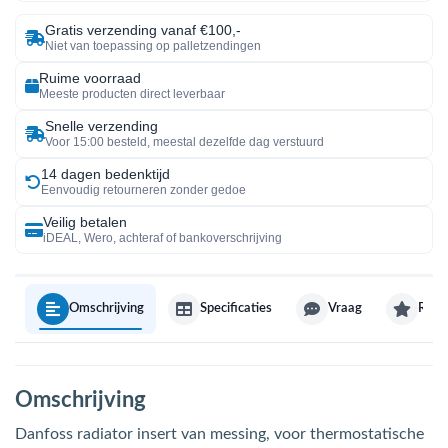
Gratis verzending vanaf €100,-
Niet van toepassing op palletzendingen
Ruime voorraad
Meeste producten direct leverbaar
Snelle verzending
Voor 15:00 besteld, meestal dezelfde dag verstuurd
14 dagen bedenktijd
Eenvoudig retourneren zonder gedoe
Veilig betalen
iDEAL, Wero, achteraf of bankoverschrijving
Omschrijving
Specificaties
Vraag
Revi
Omschrijving
Danfoss radiator insert van messing, voor thermostatische