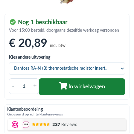
bmenu (Hemelwaterafvoer & riolering)
bmenu (Circulatiepompen, pompgroepen & verdelers)
Nog 1 beschikbaar
bmenu (Installatiemateriaal)
Voor 15:00 besteld, doorgaans dezelfde werkdag verzonden
ubmenu (Rookkanalen)
€ 20
,89
incl. btw
bmenu (Sanitair)
Kies andere uitvoering
bmenu (Verwarming, kachels & ketels)
bmenu (Zonneboilersets & onderdelen)
ubmenu (Warmtepompen en warmtepompboilers)
-
+
In winkelwagen
Klantenbeoordeling
Gebaseerd op echte klantenreviews