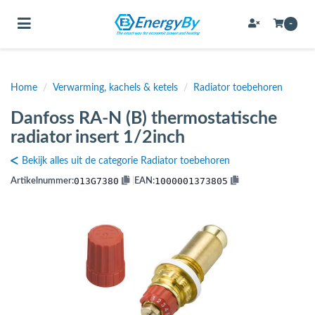
Toggle navigation
-
Home
/
Verwarming, kachels & ketels
/
Radiator toebehoren
bmenu (Bevestigingsmateriaal / schroeven)
Danfoss RA-N (B) thermostatische
bmenu (Buffervaten, hygiene boilers & boilervaten)
radiator insert 1/2inch
bmenu (Buizen & leidingen)
Bekijk alles uit de categorie Radiator toebehoren
bmenu (Expansievaten)
013G7380
1000001373805
Artikelnummer:
|
EAN:
bmenu (Fittingen)
bmenu (Flexibele slangen)
ubmenu (Gereedschap)