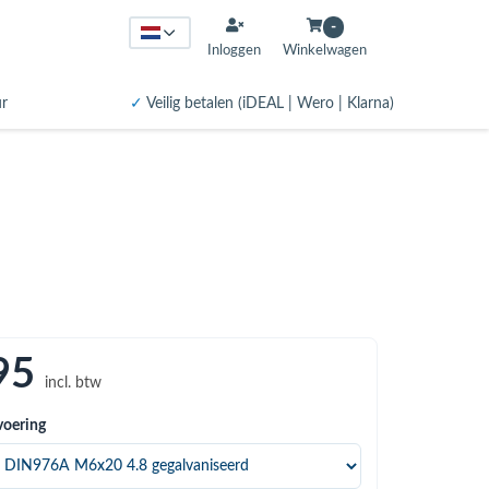
-
Inloggen
Winkelwagen
ur
✓
Veilig betalen (iDEAL | Wero | Klarna)
95
incl. btw
voering