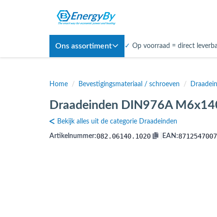
Ons assortiment
✓
Op voorraad = direct leverb
Home
/
Bevestigingsmateriaal / schroeven
/
Draadei
Draadeinden DIN976A M6x140 
Bekijk alles uit de categorie Draadeinden
082.06140.1020
8712547007
Artikelnummer:
|
EAN: