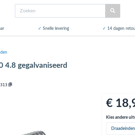
Zoeken
aar
✓
Snelle levering
✓
14 dagen reto
nden
4.8 gegalvaniseerd
313
€ 18
,
Kies andere uit