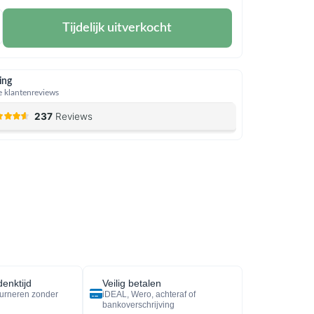
Tijdelijk uitverkocht
ing
 klantenreviews
enktijd
Veilig betalen
urneren zonder
iDEAL, Wero, achteraf of
bankoverschrijving