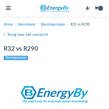
Toggle navigation
-
Home
/
Kennisbank
/
Warmtepompen
/
R32 vs R290
bmenu (Bevestigingsmateriaal / schroeven)
Terug naar het overzicht
bmenu (Buffervaten, hygiene boilers & boilervaten)
R32 vs R290
bmenu (Buizen & leidingen)
Warmtepompen
bmenu (Expansievaten)
bmenu (Fittingen)
bmenu (Flexibele slangen)
ubmenu (Gereedschap)