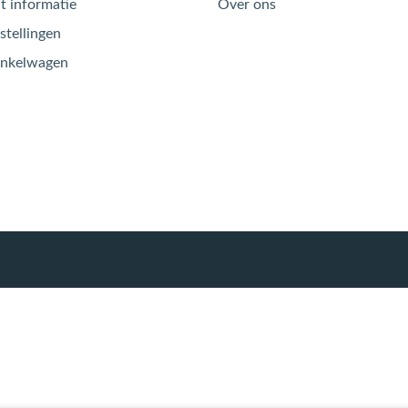
 informatie
Over ons
stellingen
inkelwagen