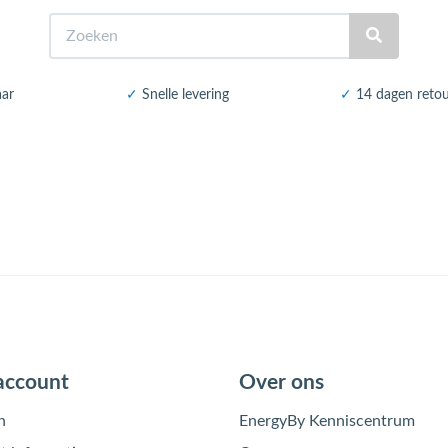
Zoeken
aar
✓
Snelle levering
✓
14 dagen reto
account
Over ons
n
EnergyBy Kenniscentrum