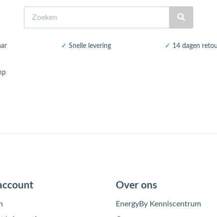
Zoeken
aar
✓
Snelle levering
✓
14 dagen reto
mp
account
Over ons
n
EnergyBy Kenniscentrum