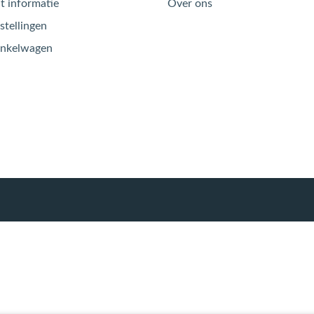
 informatie
Over ons
stellingen
inkelwagen