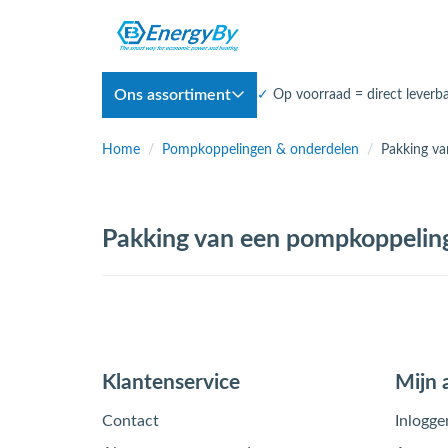
Ons assortiment
✓
Op voorraad = direct leverb
Home
/
Pompkoppelingen & onderdelen
/
Pakking v
Pakking van een pompkoppelin
Klantenservice
Mijn 
Contact
Inlogge