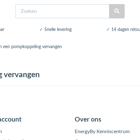
Zoeken
aar
✓
Snelle levering
✓
14 dagen reto
an een pompkoppeling vervangen
g vervangen
account
Over ons
n
EnergyBy Kenniscentrum