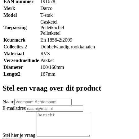
EAN nummer
191678
Merk
Darco
Model
T-stuk
Gasketel
Toepassing
Pelletkachel
Pelletketel
Keurmerk
En 1856-2:2009
Collecties 2
Dubbelwandig rookkanalen
Materiaal
RVS
Verzendmethode
Pakket
Diameter
100/160mm
Lengte2
167mm
Stel een vraag over dit product
Naam
E-mailadres
Stel hier je vraag