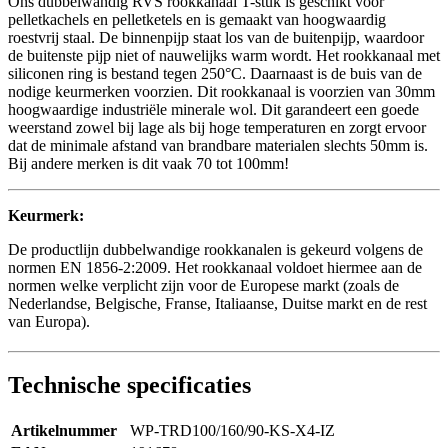
Ons dubbelwandig RVS rookkanaal T-stuk is geschikt voor
pelletkachels en pelletketels en is gemaakt van hoogwaardig
roestvrij staal. De binnenpijp staat los van de buitenpijp, waardoor
de buitenste pijp niet of nauwelijks warm wordt. Het rookkanaal met
siliconen ring is bestand tegen 250°C. Daarnaast is de buis van de
nodige keurmerken voorzien. Dit rookkanaal is voorzien van 30mm
hoogwaardige industriële minerale wol. Dit garandeert een goede
weerstand zowel bij lage als bij hoge temperaturen en zorgt ervoor
dat de minimale afstand van brandbare materialen slechts 50mm is.
Bij andere merken is dit vaak 70 tot 100mm!
Keurmerk:
De productlijn dubbelwandige rookkanalen is gekeurd volgens de
normen EN 1856-2:2009. Het rookkanaal voldoet hiermee aan de
normen welke verplicht zijn voor de Europese markt (zoals de
Nederlandse, Belgische, Franse, Italiaanse, Duitse markt en de rest
van Europa).
Technische specificaties
Artikelnummer
WP-TRD100/160/90-KS-X4-IZ