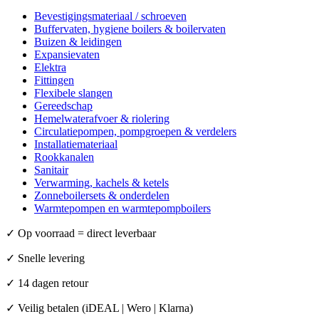
Bevestigingsmateriaal / schroeven
Buffervaten, hygiene boilers & boilervaten
Buizen & leidingen
Expansievaten
Elektra
Fittingen
Flexibele slangen
Gereedschap
Hemelwaterafvoer & riolering
Circulatiepompen, pompgroepen & verdelers
Installatiemateriaal
Rookkanalen
Sanitair
Verwarming, kachels & ketels
Zonneboilersets & onderdelen
Warmtepompen en warmtepompboilers
✓
Op voorraad = direct leverbaar
✓
Snelle levering
✓
14 dagen retour
✓
Veilig betalen (iDEAL | Wero | Klarna)