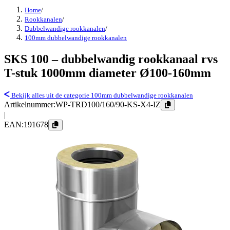
Home
/
Rookkanalen
/
Dubbelwandige rookkanalen
/
100mm dubbelwandige rookkanalen
SKS 100 – dubbelwandig rookkanaal rvs
T-stuk 1000mm diameter Ø100-160mm
Bekijk alles uit de categorie 100mm dubbelwandige rookkanalen
Artikelnummer:
WP-TRD100/160/90-KS-X4-IZ
|
EAN:
191678