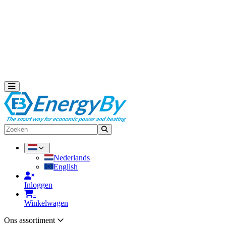
Zonneboilers met heatpipes
Zonneboiler met vlakkeplaat
Solar leidingen
Zonnecollectoren
Warmtepompen en warmtepompboilers
Warmtepompen
Warmtepomp onderdelen
Warmtepompboilers
Toggle navigation
Zoeken
Nederlands
English
Inloggen
-
Winkelwagen
Ons assortiment