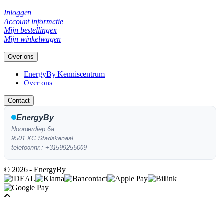
Inloggen
Account informatie
Mijn bestellingen
Mijn winkelwagen
Over ons
EnergyBy Kenniscentrum
Over ons
Contact
EnergyBy
Noorderdiep 6a
9501 XC Stadskanaal
telefoonnr.: +31599255009
© 2026 - EnergyBy