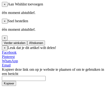
Aan Wishlist toevoegen
×
één moment alstublief.
Snel bestellen
×
één moment alstublief.
×
Verder winkelen
Afrekenen
Leuk dat je dit artikel wilt delen!
×
Facebook
Pinterest
WhatsApp
Email
Kopieer deze link om op je website te plaatsen of om te gebruiken in
een bericht
Kopieer
Nederlands
Nederlands
English