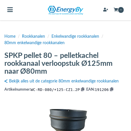
Toggle navigation
-
Home
/
Rookkanalen
/
Enkelwandige rookkanalen
/
bmenu (Bevestigingsmateriaal / schroeven)
80mm enkelwandige rookkanalen
bmenu (Buffervaten, hygiene boilers & boilervaten)
SPKP pellet 80 – pelletkachel
bmenu (Buizen & leidingen)
rookkanaal verloopstuk Ø125mm
naar Ø80mm
bmenu (Expansievaten)
Bekijk alles uit de categorie 80mm enkelwandige rookkanalen
WC-RD-080/+125-CZ1.2P
191206
Artikelnummer:
|
EAN:
bmenu (Fittingen)
bmenu (Flexibele slangen)
ubmenu (Gereedschap)