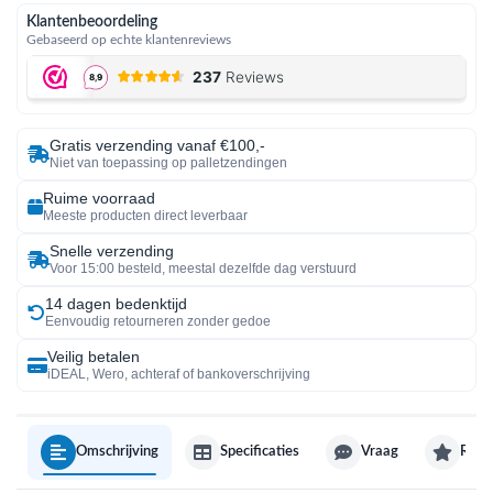
Klantenbeoordeling
Gebaseerd op echte klantenreviews
Gratis verzending vanaf €100,-
Niet van toepassing op palletzendingen
Ruime voorraad
Meeste producten direct leverbaar
Snelle verzending
Voor 15:00 besteld, meestal dezelfde dag verstuurd
14 dagen bedenktijd
Eenvoudig retourneren zonder gedoe
Veilig betalen
iDEAL, Wero, achteraf of bankoverschrijving
Omschrijving
Specificaties
Vraag
Revi