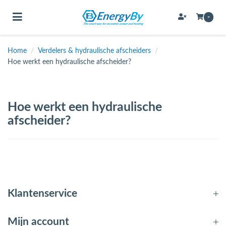
Toggle navigation
-
Home
/
Verdelers & hydraulische afscheiders
/
Hoe werkt een hydraulische afscheider?
bmenu (Bevestigingsmateriaal / schroeven)
bmenu (Buffervaten, hygiene boilers & boilervaten)
Hoe werkt een hydraulische
bmenu (Buizen & leidingen)
afscheider?
bmenu (Expansievaten)
bmenu (Fittingen)
bmenu (Flexibele slangen)
Klantenservice
ubmenu (Gereedschap)
Mijn account