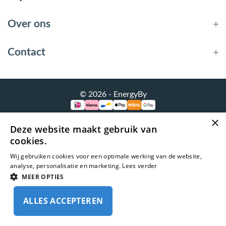
bmenu (Hemelwaterafvoer & riolering)
bmenu (Circulatiepompen, pompgroepen & verdelers)
Over ons
bmenu (Installatiemateriaal)
Contact
ubmenu (Rookkanalen)
bmenu (Sanitair)
© 2026 - EnergyBy
bmenu (Verwarming, kachels & ketels)
×
bmenu (Zonneboilersets & onderdelen)
Deze website maakt gebruik van
cookies.
ubmenu (Warmtepompen en warmtepompboilers)
Wij gebruiken cookies voor een optimale werking van de website,
analyse, personalisatie en marketing.
Lees verder
MEER OPTIES
ALLES ACCEPTEREN