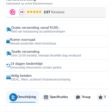
Gebaseerd op echte klantenreviews
Gratis verzending vanaf €100,-
Niet van toepassing op palletzendingen
Ruime voorraad
Meeste producten direct leverbaar
Snelle verzending
Voor 15:00 besteld, meestal dezelfde dag verstuurd
14 dagen bedenktijd
Eenvoudig retourneren zonder gedoe
Veilig betalen
iDEAL, Wero, achteraf of bankoverschrijving
Omschrijving
Specificaties
Vraag
Revi