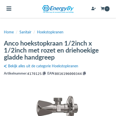
Toggle navigation
-
Home
/
Sanitair
/
Hoekstopkranen
bmenu (Bevestigingsmateriaal / schroeven)
Anco hoekstopkraan 1/2inch x
bmenu (Buffervaten, hygiene boilers & boilervaten)
1/2inch met rozet en driehoekige
bmenu (Buizen & leidingen)
gladde handgreep
bmenu (Expansievaten)
Bekijk alles uit de categorie Hoekstopkranen
417012S
8016196000344
Artikelnummer:
|
EAN:
bmenu (Fittingen)
bmenu (Flexibele slangen)
ubmenu (Gereedschap)