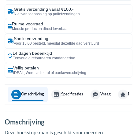
Gratis verzending vanaf €100,-
Niet van toepassing op palletzendingen
Ruime voorraad
Meeste producten direct leverbaar
Snelle verzending
Voor 15:00 besteld, meestal dezelfde dag verstuurd
14 dagen bedenktijd
Eenvoudig retourneren zonder gedoe
Veilig betalen
iDEAL, Wero, achteraf of bankoverschrijving
Omschrijving
Specificaties
Vraag
Revi
Omschrijving
Deze hoekstopkraan is geschikt voor meerdere