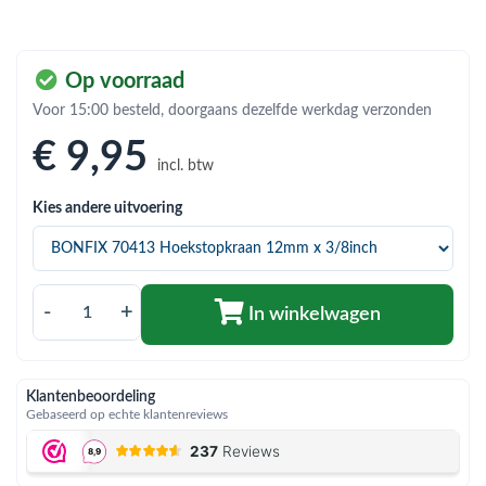
bmenu (Hemelwaterafvoer & riolering)
bmenu (Circulatiepompen, pompgroepen & verdelers)
Op voorraad
bmenu (Installatiemateriaal)
Voor 15:00 besteld, doorgaans dezelfde werkdag verzonden
ubmenu (Rookkanalen)
€ 9
,95
incl. btw
bmenu (Sanitair)
Kies andere uitvoering
bmenu (Verwarming, kachels & ketels)
bmenu (Zonneboilersets & onderdelen)
ubmenu (Warmtepompen en warmtepompboilers)
-
+
In winkelwagen
Klantenbeoordeling
Gebaseerd op echte klantenreviews