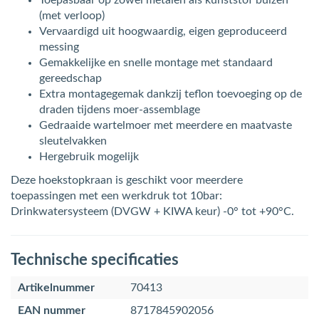
Toepasbaar op zowel metalen als kunststof buizen
(met verloop)
Vervaardigd uit hoogwaardig, eigen geproduceerd
messing
Gemakkelijke en snelle montage met standaard
gereedschap
Extra montagegemak dankzij teflon toevoeging op de
draden tijdens moer-assemblage
Gedraaide wartelmoer met meerdere en maatvaste
sleutelvakken
Hergebruik mogelijk
Deze hoekstopkraan is geschikt voor meerdere
toepassingen met een werkdruk tot 10bar:
Drinkwatersysteem (DVGW + KIWA keur) -0° tot +90°C.
Technische specificaties
Artikelnummer
70413
EAN nummer
8717845902056