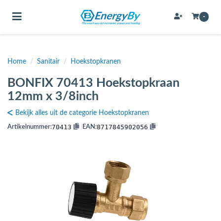
Toggle navigation
-
Home
/
Sanitair
/
Hoekstopkranen
bmenu (Bevestigingsmateriaal / schroeven)
BONFIX 70413 Hoekstopkraan
bmenu (Buffervaten, hygiene boilers & boilervaten)
12mm x 3/8inch
bmenu (Buizen & leidingen)
Bekijk alles uit de categorie Hoekstopkranen
bmenu (Expansievaten)
70413
8717845902056
Artikelnummer:
|
EAN:
bmenu (Fittingen)
bmenu (Flexibele slangen)
ubmenu (Gereedschap)