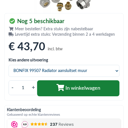
bmenu (Hemelwaterafvoer & riolering)
bmenu (Circulatiepompen, pompgroepen & verdelers)
Nog 5 beschikbaar
bmenu (Installatiemateriaal)
Meer bestellen? Extra stuks zijn nabestelbaar
Levertijd extra stuks: Verzending binnen 2 a 4 werkdagen
ubmenu (Rookkanalen)
€ 43
,70
bmenu (Sanitair)
incl. btw
bmenu (Verwarming, kachels & ketels)
Kies andere uitvoering
bmenu (Zonneboilersets & onderdelen)
ubmenu (Warmtepompen en warmtepompboilers)
-
+
In winkelwagen
Klantenbeoordeling
Gebaseerd op echte klantenreviews