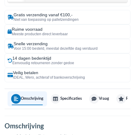
Gratis verzending vanaf €100,-
Niet van toepassing op palletzendingen
Ruime voorraad
Meeste producten direct leverbaar
Snelle verzending
Voor 15:00 besteld, meestal dezelfde dag verstuurd
14 dagen bedenktijd
Eenvoudig retourneren zonder gedoe
Veilig betalen
iDEAL, Wero, achteraf of bankoverschrijving
Omschrijving
Specificaties
Vraag
Revi
Omschrijving