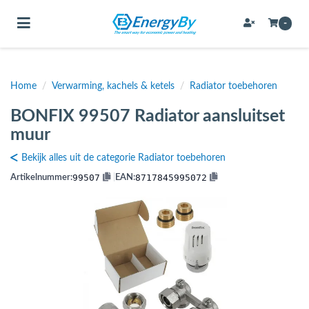
Toggle navigation
-
Home
/
Verwarming, kachels & ketels
/
Radiator toebehoren
bmenu (Bevestigingsmateriaal / schroeven)
BONFIX 99507 Radiator aansluitset
bmenu (Buffervaten, hygiene boilers & boilervaten)
muur
bmenu (Buizen & leidingen)
Bekijk alles uit de categorie Radiator toebehoren
bmenu (Expansievaten)
99507
8717845995072
Artikelnummer:
|
EAN:
bmenu (Fittingen)
bmenu (Flexibele slangen)
ubmenu (Gereedschap)