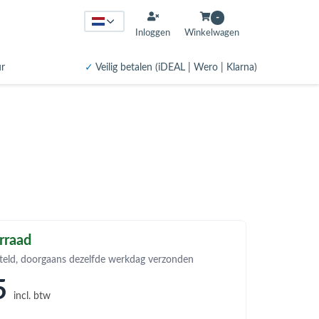
-
Inloggen
Winkelwagen
ur
✓
Veilig betalen (iDEAL | Wero | Klarna)
rraad
teld, doorgaans dezelfde werkdag verzonden
5
incl. btw