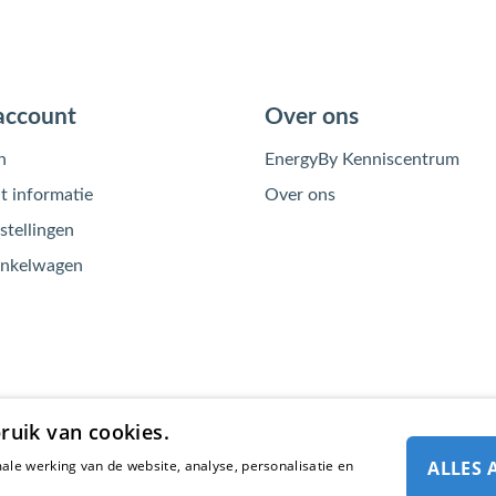
account
Over ons
n
EnergyBy Kenniscentrum
 informatie
Over ons
stellingen
inkelwagen
ruik van cookies.
ale werking van de website, analyse, personalisatie en
ALLES 