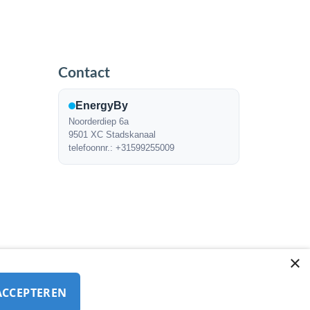
Contact
EnergyBy
Noorderdiep 6a
9501 XC Stadskanaal
telefoonnr.: +31599255009
×
ACCEPTEREN