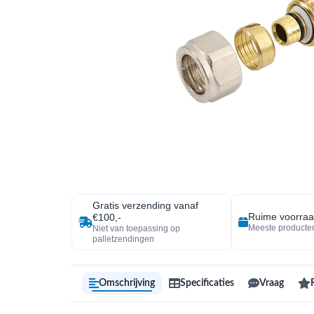
Gratis verzending vanaf
Ruime voorra
€100,-
Meeste producten
Niet van toepassing op
palletzendingen
Omschrijving
Specificaties
Vraag