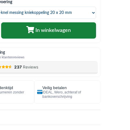
voering
In winkelwagen
ing
 klantenreviews
enktijd
Veilig betalen
urneren zonder
iDEAL, Wero, achteraf of
bankoverschrijving