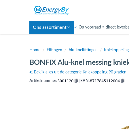
Ons assortiment
✓
Op voorraad = direct leverb
Home
/
Fittingen
/
Alu-knelfittingen
/
Kniekoppeling
BONFIX Alu-knel messing knie
Bekijk alles uit de categorie Kniekoppeling 90 graden
3001120
8717845112004
Artikelnummer:
|
EAN: