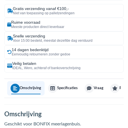
Gratis verzending vanaf €100,-
Niet van toepassing op palletzendingen
Ruime voorraad
Meeste producten direct leverbaar
Snelle verzending
Voor 15:00 besteld, meestal dezelfde dag verstuurd
14 dagen bedenktijd
Eenvoudig retourneren zonder gedoe
Veilig betalen
iDEAL, Wero, achteraf of bankoverschrijving
Omschrijving
Specificaties
Vraag
Revi
Omschrijving
Geschikt voor BONFIX meerlagenbuis.