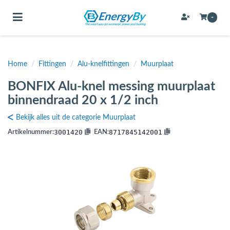
Toggle navigation
-
Home
/
Fittingen
/
Alu-knelfittingen
/
Muurplaat
bmenu (Bevestigingsmateriaal / schroeven)
BONFIX Alu-knel messing muurplaat
bmenu (Buffervaten, hygiene boilers & boilervaten)
binnendraad 20 x 1/2 inch
bmenu (Buizen & leidingen)
Bekijk alles uit de categorie Muurplaat
bmenu (Expansievaten)
3001420
8717845142001
Artikelnummer:
|
EAN:
bmenu (Fittingen)
bmenu (Flexibele slangen)
ubmenu (Gereedschap)