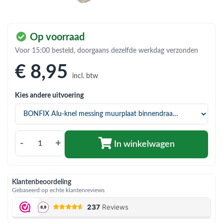
bmenu (Hemelwaterafvoer & riolering)
bmenu (Circulatiepompen, pompgroepen & verdelers)
Op voorraad
bmenu (Installatiemateriaal)
Voor 15:00 besteld, doorgaans dezelfde werkdag verzonden
ubmenu (Rookkanalen)
€ 8
,95
incl. btw
bmenu (Sanitair)
Kies andere uitvoering
bmenu (Verwarming, kachels & ketels)
bmenu (Zonneboilersets & onderdelen)
ubmenu (Warmtepompen en warmtepompboilers)
-
+
In winkelwagen
Klantenbeoordeling
Gebaseerd op echte klantenreviews