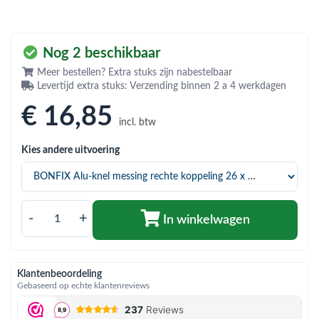
bmenu (Hemelwaterafvoer & riolering)
bmenu (Circulatiepompen, pompgroepen & verdelers)
Nog 2 beschikbaar
bmenu (Installatiemateriaal)
Meer bestellen? Extra stuks zijn nabestelbaar
Levertijd extra stuks: Verzending binnen 2 a 4 werkdagen
ubmenu (Rookkanalen)
€ 16
,85
bmenu (Sanitair)
incl. btw
bmenu (Verwarming, kachels & ketels)
Kies andere uitvoering
bmenu (Zonneboilersets & onderdelen)
ubmenu (Warmtepompen en warmtepompboilers)
-
+
In winkelwagen
Klantenbeoordeling
Gebaseerd op echte klantenreviews