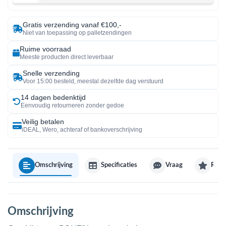
Gratis verzending vanaf €100,-
Niet van toepassing op palletzendingen
Ruime voorraad
Meeste producten direct leverbaar
Snelle verzending
Voor 15:00 besteld, meestal dezelfde dag verstuurd
14 dagen bedenktijd
Eenvoudig retourneren zonder gedoe
Veilig betalen
iDEAL, Wero, achteraf of bankoverschrijving
Omschrijving
Specificaties
Vraag
Revi
Omschrijving