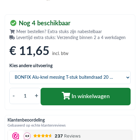
bmenu (Hemelwaterafvoer & riolering)
bmenu (Circulatiepompen, pompgroepen & verdelers)
Nog 4 beschikbaar
bmenu (Installatiemateriaal)
Meer bestellen? Extra stuks zijn nabestelbaar
Levertijd extra stuks: Verzending binnen 2 a 4 werkdagen
ubmenu (Rookkanalen)
€ 11
,65
bmenu (Sanitair)
incl. btw
bmenu (Verwarming, kachels & ketels)
Kies andere uitvoering
bmenu (Zonneboilersets & onderdelen)
ubmenu (Warmtepompen en warmtepompboilers)
-
+
In winkelwagen
Klantenbeoordeling
Gebaseerd op echte klantenreviews