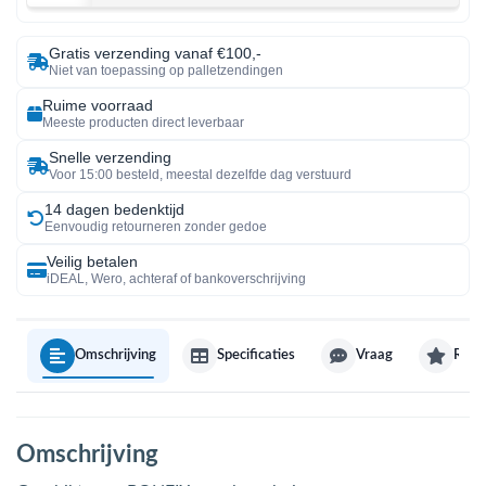
Gratis verzending vanaf €100,-
Niet van toepassing op palletzendingen
Ruime voorraad
Meeste producten direct leverbaar
Snelle verzending
Voor 15:00 besteld, meestal dezelfde dag verstuurd
14 dagen bedenktijd
Eenvoudig retourneren zonder gedoe
Veilig betalen
iDEAL, Wero, achteraf of bankoverschrijving
Omschrijving
Specificaties
Vraag
Revi
Omschrijving