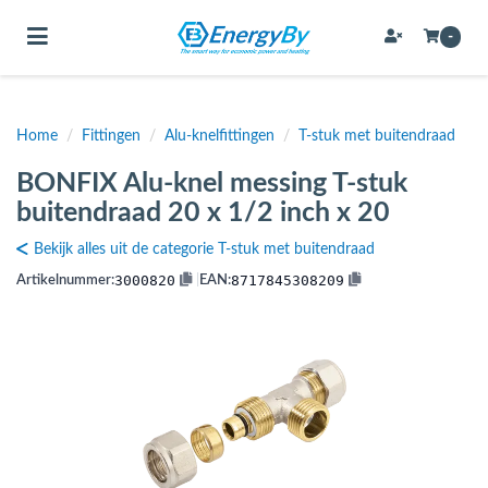
Toggle navigation
-
Home
/
Fittingen
/
Alu-knelfittingen
/
T-stuk met buitendraad
bmenu (Bevestigingsmateriaal / schroeven)
BONFIX Alu-knel messing T-stuk
bmenu (Buffervaten, hygiene boilers & boilervaten)
buitendraad 20 x 1/2 inch x 20
bmenu (Buizen & leidingen)
Bekijk alles uit de categorie T-stuk met buitendraad
bmenu (Expansievaten)
3000820
8717845308209
Artikelnummer:
|
EAN:
bmenu (Fittingen)
bmenu (Flexibele slangen)
ubmenu (Gereedschap)