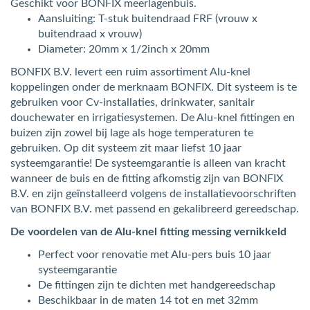
Geschikt voor BONFIX meerlagenbuis.
Aansluiting: T-stuk buitendraad FRF (vrouw x
buitendraad x vrouw)
Diameter: 20mm x 1/2inch x 20mm
BONFIX B.V. levert een ruim assortiment Alu-knel
koppelingen onder de merknaam BONFIX. Dit systeem is te
gebruiken voor Cv-installaties, drinkwater, sanitair
douchewater en irrigatiesystemen. De Alu-knel fittingen en
buizen zijn zowel bij lage als hoge temperaturen te
gebruiken. Op dit systeem zit maar liefst 10 jaar
systeemgarantie! De systeemgarantie is alleen van kracht
wanneer de buis en de fitting afkomstig zijn van BONFIX
B.V. en zijn geïnstalleerd volgens de installatievoorschriften
van BONFIX B.V. met passend en gekalibreerd gereedschap.
De voordelen van de Alu-knel fitting messing vernikkeld
Perfect voor renovatie met Alu-pers buis 10 jaar
systeemgarantie
De fittingen zijn te dichten met handgereedschap
Beschikbaar in de maten 14 tot en met 32mm