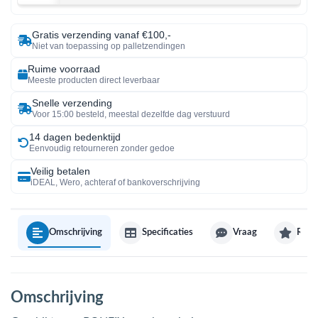
Gratis verzending vanaf €100,-
Niet van toepassing op palletzendingen
Ruime voorraad
Meeste producten direct leverbaar
Snelle verzending
Voor 15:00 besteld, meestal dezelfde dag verstuurd
14 dagen bedenktijd
Eenvoudig retourneren zonder gedoe
Veilig betalen
iDEAL, Wero, achteraf of bankoverschrijving
Omschrijving
Specificaties
Vraag
Revi
Omschrijving