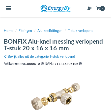
Toggle navigation
-
Home
/
Fittingen
/
Alu-knelfittingen
/
T-stuk verlopend
bmenu (Bevestigingsmateriaal / schroeven)
BONFIX Alu-knel messing verlopend
bmenu (Buffervaten, hygiene boilers & boilervaten)
T-stuk 20 x 16 x 16 mm
bmenu (Buizen & leidingen)
Bekijk alles uit de categorie T-stuk verlopend
bmenu (Expansievaten)
3000610
8717845306106
Artikelnummer:
|
EAN:
bmenu (Fittingen)
bmenu (Flexibele slangen)
ubmenu (Gereedschap)