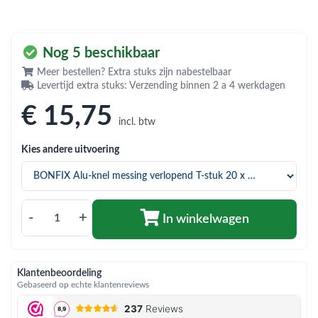
bmenu (Hemelwaterafvoer & riolering)
bmenu (Circulatiepompen, pompgroepen & verdelers)
Nog 5 beschikbaar
bmenu (Installatiemateriaal)
Meer bestellen? Extra stuks zijn nabestelbaar
Levertijd extra stuks: Verzending binnen 2 a 4 werkdagen
ubmenu (Rookkanalen)
€ 15
,75
bmenu (Sanitair)
incl. btw
bmenu (Verwarming, kachels & ketels)
Kies andere uitvoering
bmenu (Zonneboilersets & onderdelen)
ubmenu (Warmtepompen en warmtepompboilers)
-
+
In winkelwagen
Klantenbeoordeling
Gebaseerd op echte klantenreviews