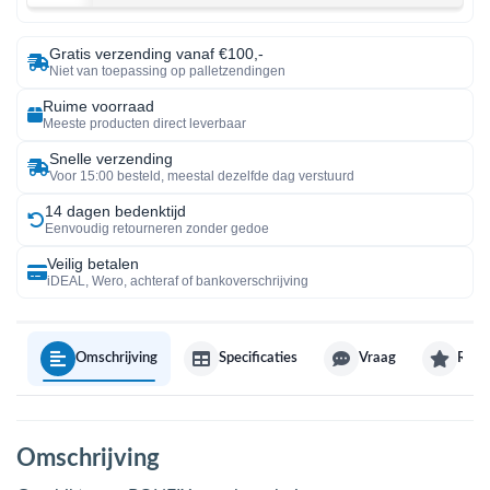
Gratis verzending vanaf €100,-
Niet van toepassing op palletzendingen
Ruime voorraad
Meeste producten direct leverbaar
Snelle verzending
Voor 15:00 besteld, meestal dezelfde dag verstuurd
14 dagen bedenktijd
Eenvoudig retourneren zonder gedoe
Veilig betalen
iDEAL, Wero, achteraf of bankoverschrijving
Omschrijving
Specificaties
Vraag
Revi
Omschrijving