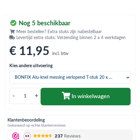
bmenu (Hemelwaterafvoer & riolering)
bmenu (Circulatiepompen, pompgroepen & verdelers)
Nog 5 beschikbaar
bmenu (Installatiemateriaal)
Meer bestellen? Extra stuks zijn nabestelbaar
Levertijd extra stuks: Verzending binnen 2 a 4 werkdagen
ubmenu (Rookkanalen)
€ 11
,95
bmenu (Sanitair)
incl. btw
bmenu (Verwarming, kachels & ketels)
Kies andere uitvoering
bmenu (Zonneboilersets & onderdelen)
ubmenu (Warmtepompen en warmtepompboilers)
-
+
In winkelwagen
Klantenbeoordeling
Gebaseerd op echte klantenreviews