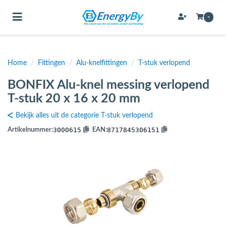
Toggle navigation
-
Home
/
Fittingen
/
Alu-knelfittingen
/
T-stuk verlopend
bmenu (Bevestigingsmateriaal / schroeven)
BONFIX Alu-knel messing verlopend
bmenu (Buffervaten, hygiene boilers & boilervaten)
T-stuk 20 x 16 x 20 mm
bmenu (Buizen & leidingen)
Bekijk alles uit de categorie T-stuk verlopend
bmenu (Expansievaten)
3000615
8717845306151
Artikelnummer:
|
EAN:
bmenu (Fittingen)
bmenu (Flexibele slangen)
ubmenu (Gereedschap)