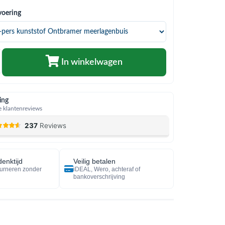
voering
In winkelwagen
ing
 klantenreviews
enktijd
Veilig betalen
urneren zonder
iDEAL, Wero, achteraf of
bankoverschrijving