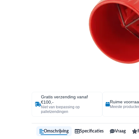
Gratis verzending vanaf
Ruime voorra
€100,-
Meeste producten
Niet van toepassing op
palletzendingen
Omschrijving
Specificaties
Vraag