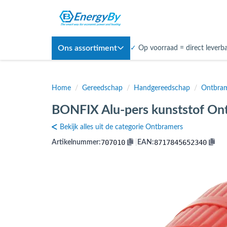
Ons assortiment
✓
Op voorraad = direct leverb
Home
/
Gereedschap
/
Handgereedschap
/
Ontbra
BONFIX Alu-pers kunststof On
Bekijk alles uit de categorie Ontbramers
707010
8717845652340
Artikelnummer:
|
EAN: