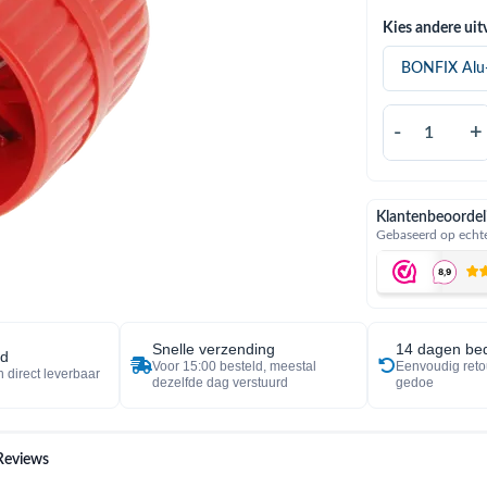
Kies andere uit
-
+
Klantenbeoordel
Gebaseerd op echte
Snelle verzending
14 dagen bed
ad
Voor 15:00 besteld, meestal
Eenvoudig reto
 direct leverbaar
dezelfde dag verstuurd
gedoe
Reviews