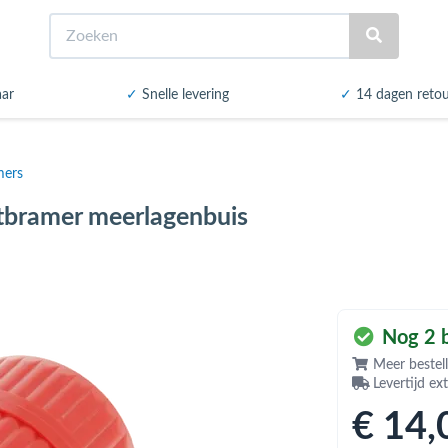
Zoeken
aar
✓
Snelle levering
✓
14 dagen reto
mers
tbramer meerlagenbuis
Nog 2 b
Meer bestell
Levertijd ex
€ 14
,