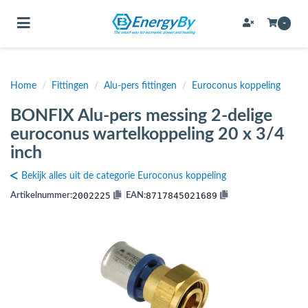
Toggle navigation
-
Home
/
Fittingen
/
Alu-pers fittingen
/
Euroconus koppeling
bmenu (Bevestigingsmateriaal / schroeven)
BONFIX Alu-pers messing 2-delige
bmenu (Buffervaten, hygiene boilers & boilervaten)
euroconus wartelkoppeling 20 x 3/4
bmenu (Buizen & leidingen)
inch
bmenu (Expansievaten)
Bekijk alles uit de categorie Euroconus koppeling
2002225
8717845021689
Artikelnummer:
|
EAN:
bmenu (Fittingen)
bmenu (Flexibele slangen)
ubmenu (Gereedschap)