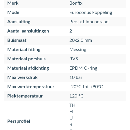
Merk
Bonfix
Model
Euroconus koppeling
Aansluiting
Pers x binnendraad
Aantal aansluitingen
2
Buismaat
20x2.0 mm
Materiaal fitting
Messing
Materiaal pershuls
RVS
Materiaal afdichting
EPDM O-ring
Max werkdruk
10 bar
Max werktemperatuur
-20°C tot +90°C
Piektemperatuur
120 °C
TH
H
U
Persprofiel
B