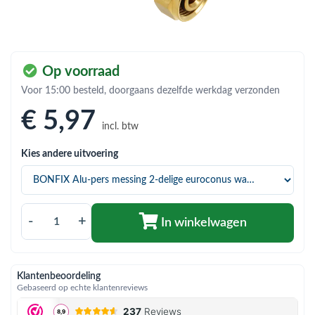
bmenu (Hemelwaterafvoer & riolering)
bmenu (Circulatiepompen, pompgroepen & verdelers)
bmenu (Installatiemateriaal)
Op voorraad
ubmenu (Rookkanalen)
Voor 15:00 besteld, doorgaans dezelfde werkdag verzonden
€ 5
,97
bmenu (Sanitair)
incl. btw
bmenu (Verwarming, kachels & ketels)
Kies andere uitvoering
bmenu (Zonneboilersets & onderdelen)
ubmenu (Warmtepompen en warmtepompboilers)
-
+
In winkelwagen
Klantenbeoordeling
Gebaseerd op echte klantenreviews