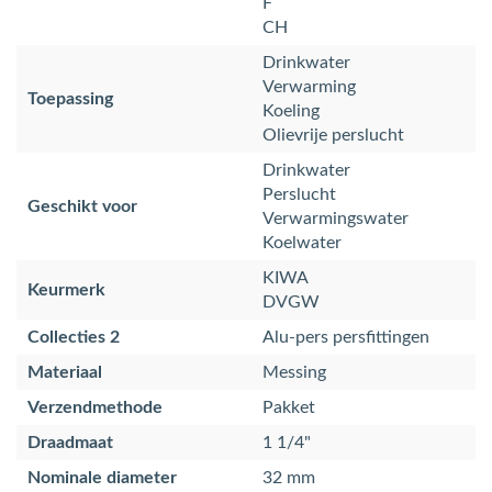
F
CH
Drinkwater
Verwarming
Toepassing
Koeling
Olievrije perslucht
Drinkwater
Perslucht
Geschikt voor
Verwarmingswater
Koelwater
KIWA
Keurmerk
DVGW
Collecties 2
Alu-pers persfittingen
Materiaal
Messing
Verzendmethode
Pakket
Draadmaat
1 1/4"
Nominale diameter
32 mm