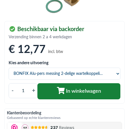
bmenu (Hemelwaterafvoer & riolering)
bmenu (Circulatiepompen, pompgroepen & verdelers)
bmenu (Installatiemateriaal)
Beschikbaar via backorder
ubmenu (Rookkanalen)
Verzending binnen 2 a 4 werkdagen
€ 12
,77
bmenu (Sanitair)
incl. btw
bmenu (Verwarming, kachels & ketels)
Kies andere uitvoering
bmenu (Zonneboilersets & onderdelen)
ubmenu (Warmtepompen en warmtepompboilers)
-
+
In winkelwagen
Klantenbeoordeling
Gebaseerd op echte klantenreviews