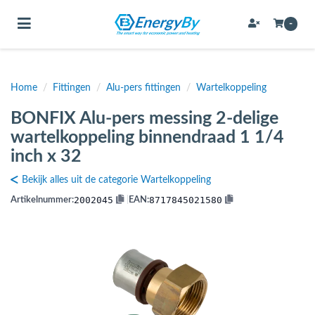
Toggle navigation
-
Home
/
Fittingen
/
Alu-pers fittingen
/
Wartelkoppeling
bmenu (Bevestigingsmateriaal / schroeven)
BONFIX Alu-pers messing 2-delige
bmenu (Buffervaten, hygiene boilers & boilervaten)
wartelkoppeling binnendraad 1 1/4
bmenu (Buizen & leidingen)
inch x 32
bmenu (Expansievaten)
Bekijk alles uit de categorie Wartelkoppeling
2002045
8717845021580
Artikelnummer:
|
EAN:
bmenu (Fittingen)
bmenu (Flexibele slangen)
ubmenu (Gereedschap)