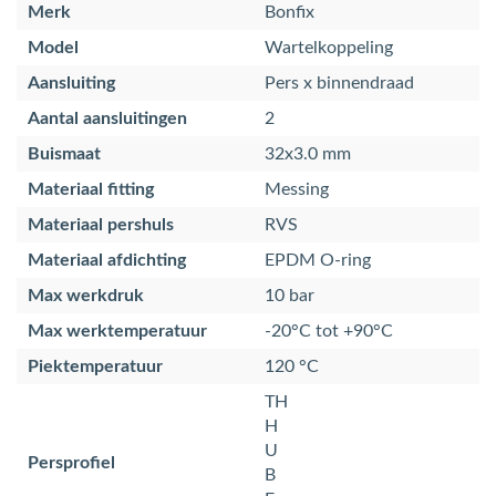
Merk
Bonfix
Model
Wartelkoppeling
Aansluiting
Pers x binnendraad
Aantal aansluitingen
2
Buismaat
32x3.0 mm
Materiaal fitting
Messing
Materiaal pershuls
RVS
Materiaal afdichting
EPDM O-ring
Max werkdruk
10 bar
Max werktemperatuur
-20°C tot +90°C
Piektemperatuur
120 °C
TH
H
U
Persprofiel
B