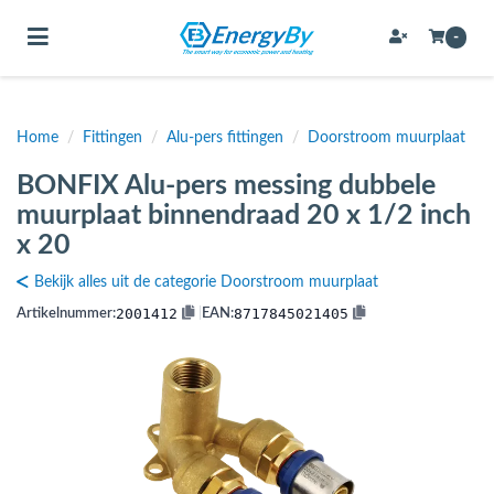
Toggle navigation
-
Home
/
Fittingen
/
Alu-pers fittingen
/
Doorstroom muurplaat
bmenu (Bevestigingsmateriaal / schroeven)
BONFIX Alu-pers messing dubbele
bmenu (Buffervaten, hygiene boilers & boilervaten)
muurplaat binnendraad 20 x 1/2 inch
bmenu (Buizen & leidingen)
x 20
bmenu (Expansievaten)
Bekijk alles uit de categorie Doorstroom muurplaat
2001412
8717845021405
Artikelnummer:
|
EAN:
bmenu (Fittingen)
bmenu (Flexibele slangen)
ubmenu (Gereedschap)