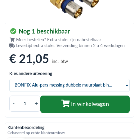
bmenu (Hemelwaterafvoer & riolering)
bmenu (Circulatiepompen, pompgroepen & verdelers)
bmenu (Installatiemateriaal)
Nog 1 beschikbaar
ubmenu (Rookkanalen)
Meer bestellen? Extra stuks zijn nabestelbaar
Levertijd extra stuks: Verzending binnen 2 a 4 werkdagen
bmenu (Sanitair)
€ 21
,05
incl. btw
bmenu (Verwarming, kachels & ketels)
Kies andere uitvoering
bmenu (Zonneboilersets & onderdelen)
ubmenu (Warmtepompen en warmtepompboilers)
-
+
In winkelwagen
Klantenbeoordeling
Gebaseerd op echte klantenreviews