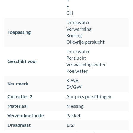
B
F
CH
Drinkwater
Verwarming
Toepassing
Koeling
Olievrije perslucht
Drinkwater
Perslucht
Geschikt voor
Verwarmingswater
Koelwater
KIWA
Keurmerk
DVGW
Collecties 2
Alu-pers persfittingen
Materiaal
Messing
Verzendmethode
Pakket
Draadmaat
1/2"