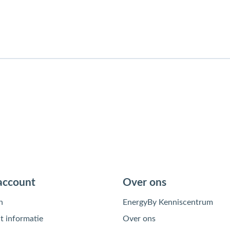
account
Over ons
n
EnergyBy Kenniscentrum
 informatie
Over ons