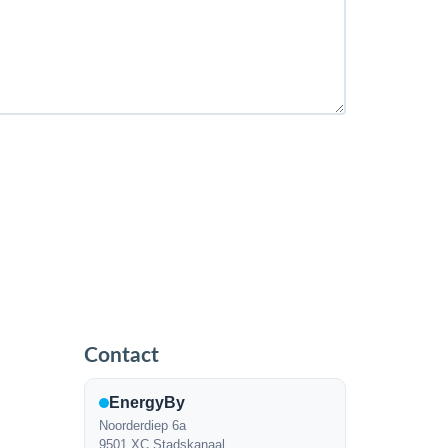
Contact
EnergyBy
Noorderdiep 6a
9501 XC Stadskanaal