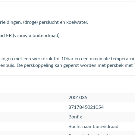
leidingen, (droge) perslucht en koelwater.
aad FR (vrouw x buitendraad)
assingen met een werkdruk tot 10bar en een maximale temperatuu
agenbuis. De perskoppeling kan geperst worden met persbek met 
2001035
8717845021054
Bonfix
Bocht naar buitendraad