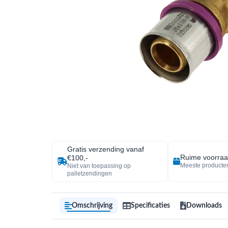
Gratis verzending vanaf
Ruime voorra
€100,-
Meeste producten
Niet van toepassing op
palletzendingen
Omschrijving
Specificaties
Downloads