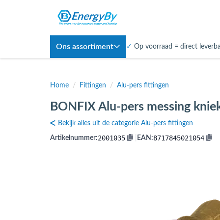
Ons assortiment
✓
Op voorraad = direct leverb
Home
/
Fittingen
/
Alu-pers fittingen
BONFIX Alu-pers messing kniek
Bekijk alles uit de categorie Alu-pers fittingen
2001035
8717845021054
Artikelnummer:
|
EAN: