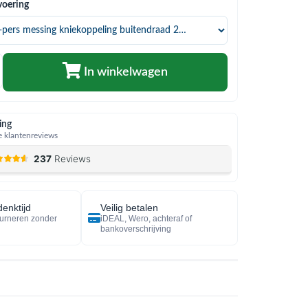
voering
In winkelwagen
ing
 klantenreviews
enktijd
Veilig betalen
urneren zonder
iDEAL, Wero, achteraf of
bankoverschrijving