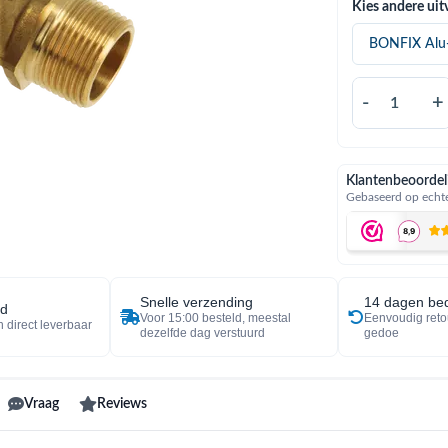
Kies andere uit
-
+
Klantenbeoordel
Gebaseerd op echte
Snelle verzending
14 dagen bed
ad
Voor 15:00 besteld, meestal
Eenvoudig reto
 direct leverbaar
dezelfde dag verstuurd
gedoe
Vraag
Reviews