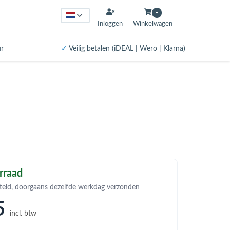
-
Inloggen
Winkelwagen
ur
✓
Veilig betalen (iDEAL | Wero | Klarna)
rraad
teld, doorgaans dezelfde werkdag verzonden
5
incl. btw