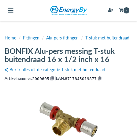
Toggle navigation
-
Home
/
Fittingen
/
Alu-pers fittingen
/
T-stuk met buitendraad
bmenu (Bevestigingsmateriaal / schroeven)
BONFIX Alu-pers messing T-stuk
bmenu (Buffervaten, hygiene boilers & boilervaten)
buitendraad 16 x 1/2 inch x 16
bmenu (Buizen & leidingen)
Bekijk alles uit de categorie T-stuk met buitendraad
bmenu (Expansievaten)
2000605
8717845019877
Artikelnummer:
|
EAN:
bmenu (Fittingen)
bmenu (Flexibele slangen)
ubmenu (Gereedschap)