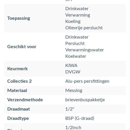
Drinkwater
Verwarming
Toepassing
Koeling
Olievrije perslucht
Drinkwater
Perslucht
Geschikt voor
Verwarmingswater
Koelwater
KIWA
Keurmerk
DVGW
Collecties 2
Alu-pers persfittingen
Materiaal
Messing
Verzendmethode
brievenbuspakketje
Draadmaat
1/2"
Draadtype
BSP (G-draad)
1/2inch