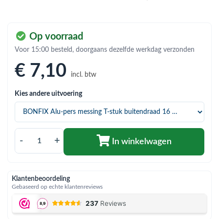
bmenu (Hemelwaterafvoer & riolering)
bmenu (Circulatiepompen, pompgroepen & verdelers)
Op voorraad
bmenu (Installatiemateriaal)
Voor 15:00 besteld, doorgaans dezelfde werkdag verzonden
ubmenu (Rookkanalen)
€ 7
,10
incl. btw
bmenu (Sanitair)
Kies andere uitvoering
bmenu (Verwarming, kachels & ketels)
bmenu (Zonneboilersets & onderdelen)
ubmenu (Warmtepompen en warmtepompboilers)
-
+
In winkelwagen
Klantenbeoordeling
Gebaseerd op echte klantenreviews