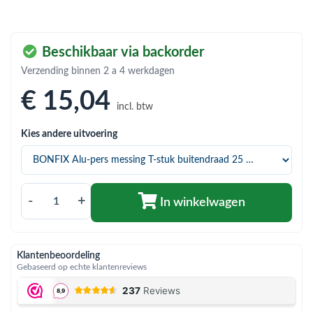
bmenu (Hemelwaterafvoer & riolering)
bmenu (Circulatiepompen, pompgroepen & verdelers)
Beschikbaar via backorder
bmenu (Installatiemateriaal)
Verzending binnen 2 a 4 werkdagen
ubmenu (Rookkanalen)
€ 15
,04
incl. btw
bmenu (Sanitair)
Kies andere uitvoering
bmenu (Verwarming, kachels & ketels)
bmenu (Zonneboilersets & onderdelen)
ubmenu (Warmtepompen en warmtepompboilers)
-
+
In winkelwagen
Klantenbeoordeling
Gebaseerd op echte klantenreviews