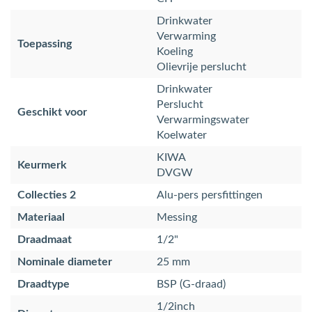
Drinkwater
Verwarming
Toepassing
Koeling
Olievrije perslucht
Drinkwater
Perslucht
Geschikt voor
Verwarmingswater
Koelwater
KIWA
Keurmerk
DVGW
Collecties 2
Alu-pers persfittingen
Materiaal
Messing
Draadmaat
1/2"
Nominale diameter
25 mm
Draadtype
BSP (G-draad)
1/2inch