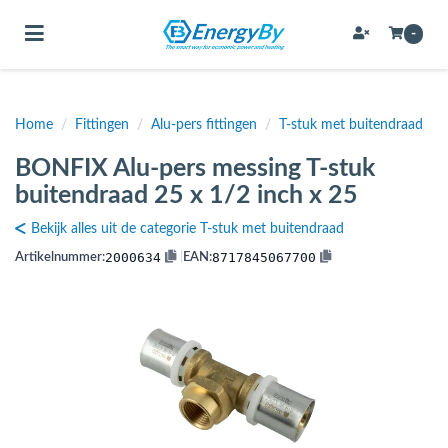
Toggle navigation
-
Home
/
Fittingen
/
Alu-pers fittingen
/
T-stuk met buitendraad
bmenu (Bevestigingsmateriaal / schroeven)
BONFIX Alu-pers messing T-stuk
bmenu (Buffervaten, hygiene boilers & boilervaten)
buitendraad 25 x 1/2 inch x 25
bmenu (Buizen & leidingen)
Bekijk alles uit de categorie T-stuk met buitendraad
bmenu (Expansievaten)
2000634
8717845067700
Artikelnummer:
|
EAN:
bmenu (Fittingen)
bmenu (Flexibele slangen)
ubmenu (Gereedschap)