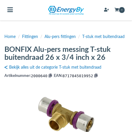
Toggle navigation
-
Home
/
Fittingen
/
Alu-pers fittingen
/
T-stuk met buitendraad
bmenu (Bevestigingsmateriaal / schroeven)
BONFIX Alu-pers messing T-stuk
bmenu (Buffervaten, hygiene boilers & boilervaten)
buitendraad 26 x 3/4 inch x 26
bmenu (Buizen & leidingen)
Bekijk alles uit de categorie T-stuk met buitendraad
bmenu (Expansievaten)
2000640
8717845019952
Artikelnummer:
|
EAN:
bmenu (Fittingen)
bmenu (Flexibele slangen)
ubmenu (Gereedschap)