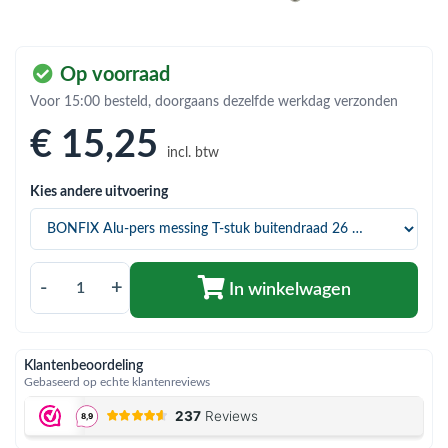
bmenu (Hemelwaterafvoer & riolering)
bmenu (Circulatiepompen, pompgroepen & verdelers)
Op voorraad
bmenu (Installatiemateriaal)
Voor 15:00 besteld, doorgaans dezelfde werkdag verzonden
ubmenu (Rookkanalen)
€ 15
,25
incl. btw
bmenu (Sanitair)
Kies andere uitvoering
bmenu (Verwarming, kachels & ketels)
bmenu (Zonneboilersets & onderdelen)
ubmenu (Warmtepompen en warmtepompboilers)
-
+
In winkelwagen
Klantenbeoordeling
Gebaseerd op echte klantenreviews