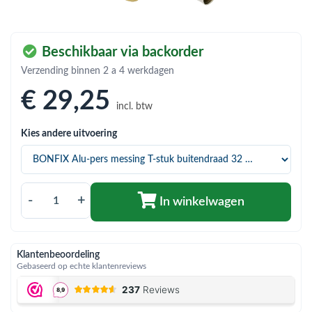
bmenu (Hemelwaterafvoer & riolering)
bmenu (Circulatiepompen, pompgroepen & verdelers)
Beschikbaar via backorder
bmenu (Installatiemateriaal)
Verzending binnen 2 a 4 werkdagen
ubmenu (Rookkanalen)
€ 29
,25
incl. btw
bmenu (Sanitair)
Kies andere uitvoering
bmenu (Verwarming, kachels & ketels)
bmenu (Zonneboilersets & onderdelen)
ubmenu (Warmtepompen en warmtepompboilers)
-
+
In winkelwagen
Klantenbeoordeling
Gebaseerd op echte klantenreviews