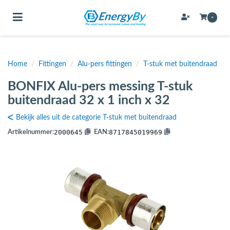
Toggle navigation
-
Home
/
Fittingen
/
Alu-pers fittingen
/
T-stuk met buitendraad
bmenu (Bevestigingsmateriaal / schroeven)
BONFIX Alu-pers messing T-stuk
bmenu (Buffervaten, hygiene boilers & boilervaten)
buitendraad 32 x 1 inch x 32
bmenu (Buizen & leidingen)
Bekijk alles uit de categorie T-stuk met buitendraad
bmenu (Expansievaten)
2000645
8717845019969
Artikelnummer:
|
EAN:
bmenu (Fittingen)
bmenu (Flexibele slangen)
ubmenu (Gereedschap)