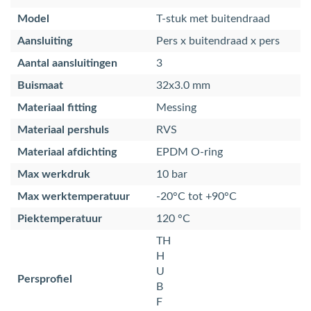
Model
T-stuk met buitendraad
Aansluiting
Pers x buitendraad x pers
Aantal aansluitingen
3
Buismaat
32x3.0 mm
Materiaal fitting
Messing
Materiaal pershuls
RVS
Materiaal afdichting
EPDM O-ring
Max werkdruk
10 bar
Max werktemperatuur
-20°C tot +90°C
Piektemperatuur
120 °C
TH
H
U
Persprofiel
B
F