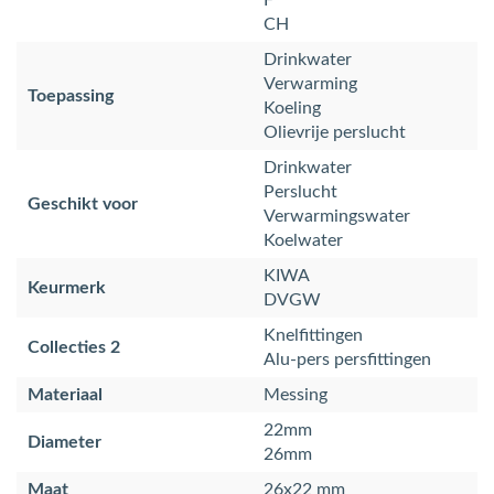
F
CH
Drinkwater
Verwarming
Toepassing
Koeling
Olievrije perslucht
Drinkwater
Perslucht
Geschikt voor
Verwarmingswater
Koelwater
KIWA
Keurmerk
DVGW
Knelfittingen
Collecties 2
Alu-pers persfittingen
Materiaal
Messing
22mm
Diameter
26mm
Maat
26x22 mm