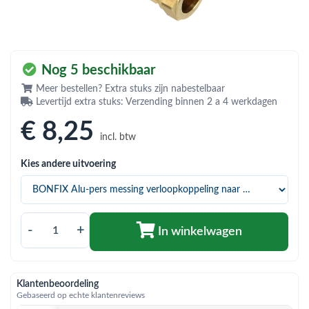
bmenu (Hemelwaterafvoer & riolering)
bmenu (Circulatiepompen, pompgroepen & verdelers)
bmenu (Installatiemateriaal)
Nog 5 beschikbaar
ubmenu (Rookkanalen)
Meer bestellen? Extra stuks zijn nabestelbaar
Levertijd extra stuks: Verzending binnen 2 a 4 werkdagen
bmenu (Sanitair)
€ 8
,25
incl. btw
bmenu (Verwarming, kachels & ketels)
Kies andere uitvoering
bmenu (Zonneboilersets & onderdelen)
ubmenu (Warmtepompen en warmtepompboilers)
-
+
In winkelwagen
Klantenbeoordeling
Gebaseerd op echte klantenreviews