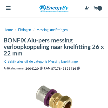
Toggle navigation
-
Home
/
Fittingen
/
Messing knelfittingen
bmenu (Bevestigingsmateriaal / schroeven)
BONFIX Alu-pers messing
bmenu (Buffervaten, hygiene boilers & boilervaten)
verloopkoppeling naar knelfitting 26 x
bmenu (Buizen & leidingen)
22 mm
bmenu (Expansievaten)
Bekijk alles uit de categorie Messing knelfittingen
2004120
8717845825416
Artikelnummer:
|
EAN:
bmenu (Fittingen)
bmenu (Flexibele slangen)
ubmenu (Gereedschap)