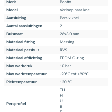
Merk
Bonfix
Model
Verloop naar knel
Aansluiting
Pers x knel
Aantal aansluitingen
2
Buismaat
26x3.0 mm
Materiaal fitting
Messing
Materiaal pershuls
RVS
Materiaal afdichting
EPDM O-ring
Max werkdruk
10 bar
Max werktemperatuur
-20°C tot +90°C
Piektemperatuur
120 °C
TH
H
U
Persprofiel
B