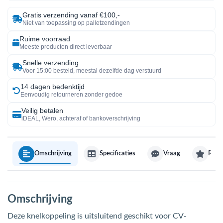
Gratis verzending vanaf €100,-
Niet van toepassing op palletzendingen
Ruime voorraad
Meeste producten direct leverbaar
Snelle verzending
Voor 15:00 besteld, meestal dezelfde dag verstuurd
14 dagen bedenktijd
Eenvoudig retourneren zonder gedoe
Veilig betalen
iDEAL, Wero, achteraf of bankoverschrijving
Omschrijving
Specificaties
Vraag
Revi
Omschrijving
Deze knelkoppeling is uitsluitend geschikt voor CV-