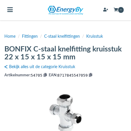
Toggle navigation
-
Home
/
Fittingen
/
C-staal knelfittingen
/
Kruisstuk
bmenu (Bevestigingsmateriaal / schroeven)
BONFIX C-staal knelfitting kruisstuk
bmenu (Buffervaten, hygiene boilers & boilervaten)
22 x 15 x 15 x 15 mm
bmenu (Buizen & leidingen)
Bekijk alles uit de categorie Kruisstuk
bmenu (Expansievaten)
54705
8717845547059
Artikelnummer:
|
EAN:
bmenu (Fittingen)
bmenu (Flexibele slangen)
ubmenu (Gereedschap)