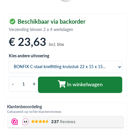
bmenu (Hemelwaterafvoer & riolering)
bmenu (Circulatiepompen, pompgroepen & verdelers)
Beschikbaar via backorder
bmenu (Installatiemateriaal)
Verzending binnen 2 a 4 werkdagen
ubmenu (Rookkanalen)
€ 23
,63
incl. btw
bmenu (Sanitair)
Kies andere uitvoering
bmenu (Verwarming, kachels & ketels)
bmenu (Zonneboilersets & onderdelen)
ubmenu (Warmtepompen en warmtepompboilers)
-
+
In winkelwagen
Klantenbeoordeling
Gebaseerd op echte klantenreviews