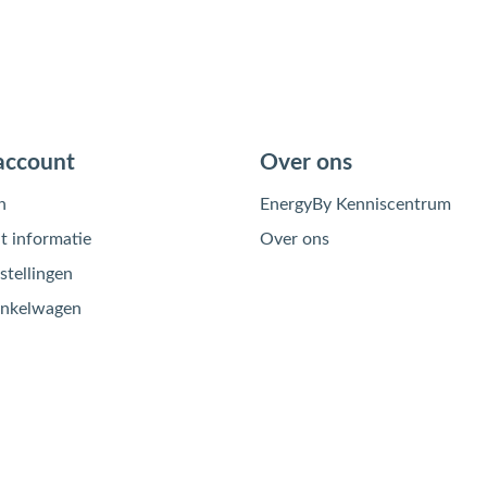
account
Over ons
n
EnergyBy Kenniscentrum
 informatie
Over ons
stellingen
inkelwagen