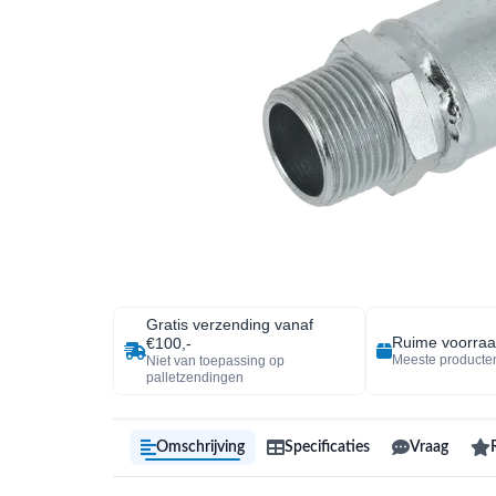
Gratis verzending vanaf
Ruime voorra
€100,-
Meeste producten
Niet van toepassing op
palletzendingen
Omschrijving
Specificaties
Vraag