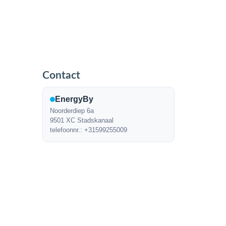
Contact
EnergyBy
Noorderdiep 6a
9501 XC Stadskanaal
telefoonnr.: +31599255009