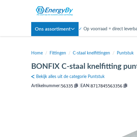
Ons assortiment
✓
Op voorraad = direct leverb
Home
/
Fittingen
/
C-staal knelfittingen
/
Puntstuk
BONFIX C-staal knelfitting pun
Bekijk alles uit de categorie Puntstuk
56335
8717845563356
Artikelnummer:
|
EAN: