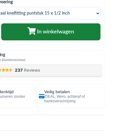
voering
In winkelwagen
ing
 klantenreviews
enktijd
Veilig betalen
urneren zonder
iDEAL, Wero, achteraf of
bankoverschrijving