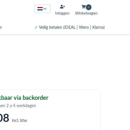
-
Inloggen
Winkelwagen
ur
✓
Veilig betalen (iDEAL | Wero | Klarna)
baar via backorder
nen 2 a 4 werkdagen
08
incl. btw