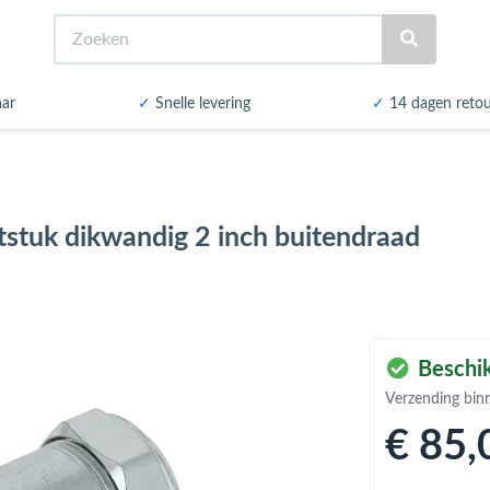
Zoeken
aar
✓
Snelle levering
✓
14 dagen reto
tstuk dikwandig 2 inch buitendraad
Beschik
Verzending bin
€ 85
,