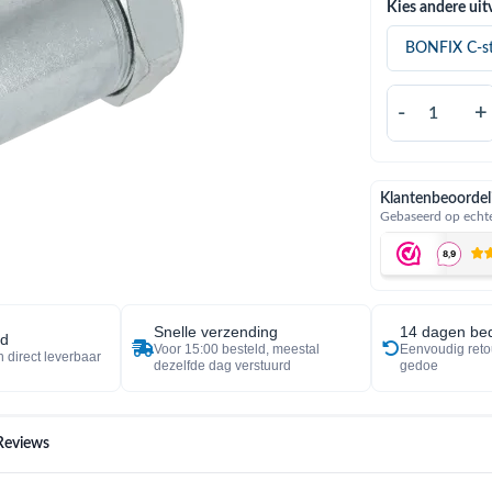
Kies andere uit
-
+
Klantenbeoordel
Gebaseerd op echte
Snelle verzending
14 dagen bed
ad
Voor 15:00 besteld, meestal
Eenvoudig reto
 direct leverbaar
dezelfde dag verstuurd
gedoe
Reviews