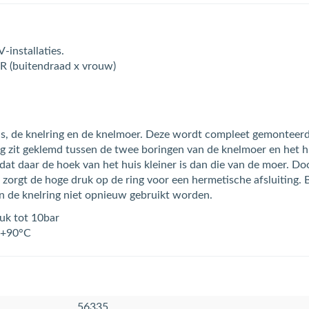
-installaties.
FR (buitendraad x vrouw)
huis, de knelring en de knelmoer. Deze wordt compleet gemontee
ng zit geklemd tussen de twee boringen van de knelmoer en het h
at daar de hoek van het huis kleiner is dan die van de moer. Do
zorgt de hoge druk op de ring voor een hermetische afsluiting. 
an de knelring niet opnieuw gebruikt worden.
ruk tot 10bar
 +90°C
56335