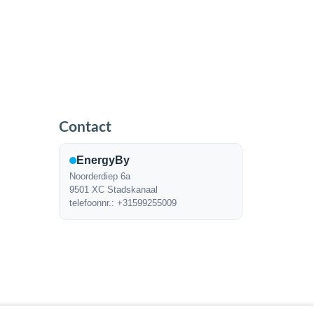
Contact
EnergyBy
Noorderdiep 6a
9501 XC Stadskanaal
telefoonnr.: +31599255009