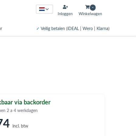
-
Inloggen
Winkelwagen
ur
✓
Veilig betalen (iDEAL | Wero | Klarna)
baar via backorder
nen 2 a 4 werkdagen
74
incl. btw