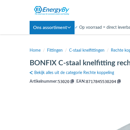
Ons assortiment
✓
Op voorraad = direct leverb
Home
/
Fittingen
/
C-staal knelfittingen
/
Rechte ko
BONFIX C-staal knelfitting rec
Bekijk alles uit de categorie Rechte koppeling
53020
8717845530204
Artikelnummer:
|
EAN: