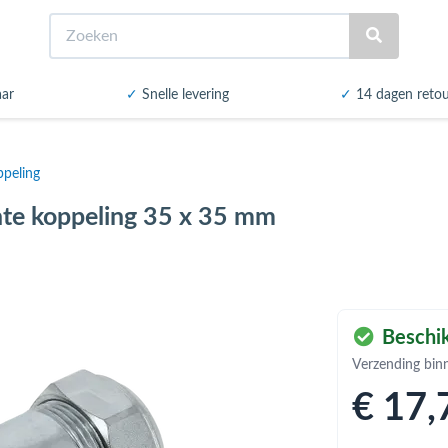
Zoeken
aar
✓
Snelle levering
✓
14 dagen reto
ppeling
hte koppeling 35 x 35 mm
Beschik
Verzending bin
€ 17
,