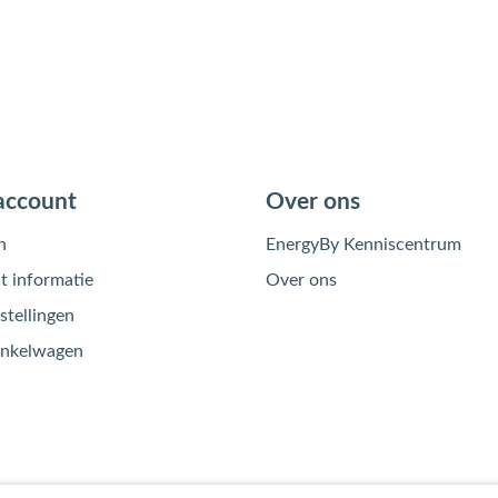
account
Over ons
n
EnergyBy Kenniscentrum
 informatie
Over ons
stellingen
inkelwagen