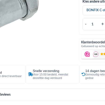
Kies andere uit
-
+
Klantenbeoordel
Gebaseerd op echte
Snelle verzending
14 dagen bed
ad
Voor 15:00 besteld, meestal
Eenvoudig reto
 direct leverbaar
dezelfde dag verstuurd
gedoe
Reviews