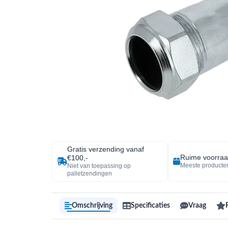
Gratis verzending vanaf
Ruime voorra
€100,-
Meeste producten
Niet van toepassing op
palletzendingen
Omschrijving
Specificaties
Vraag