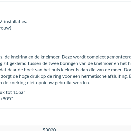
-installaties.
vrouw)
huis, de knelring en de knelmoer. Deze wordt compleet gemontee
ng zit geklemd tussen de twee boringen van de knelmoer en het h
at daar de hoek van het huis kleiner is dan die van de moer. Do
zorgt de hoge druk op de ring voor een hermetische afsluiting. 
an de knelring niet opnieuw gebruikt worden.
ruk tot 10bar
 +90°C
53020