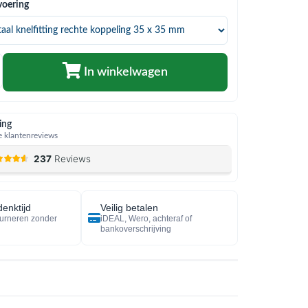
voering
In winkelwagen
ing
 klantenreviews
enktijd
Veilig betalen
urneren zonder
iDEAL, Wero, achteraf of
bankoverschrijving