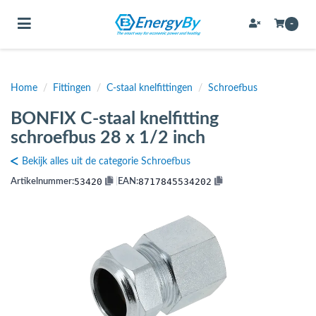
Toggle navigation
-
Home
/
Fittingen
/
C-staal knelfittingen
/
Schroefbus
bmenu (Bevestigingsmateriaal / schroeven)
BONFIX C-staal knelfitting
bmenu (Buffervaten, hygiene boilers & boilervaten)
schroefbus 28 x 1/2 inch
bmenu (Buizen & leidingen)
Bekijk alles uit de categorie Schroefbus
bmenu (Expansievaten)
53420
8717845534202
Artikelnummer:
|
EAN:
bmenu (Fittingen)
bmenu (Flexibele slangen)
ubmenu (Gereedschap)