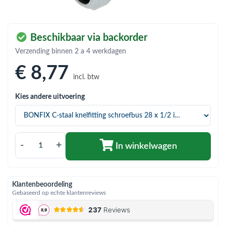
bmenu (Hemelwaterafvoer & riolering)
bmenu (Circulatiepompen, pompgroepen & verdelers)
Beschikbaar via backorder
bmenu (Installatiemateriaal)
Verzending binnen 2 a 4 werkdagen
ubmenu (Rookkanalen)
€ 8
,77
incl. btw
bmenu (Sanitair)
Kies andere uitvoering
bmenu (Verwarming, kachels & ketels)
bmenu (Zonneboilersets & onderdelen)
ubmenu (Warmtepompen en warmtepompboilers)
-
+
In winkelwagen
Klantenbeoordeling
Gebaseerd op echte klantenreviews