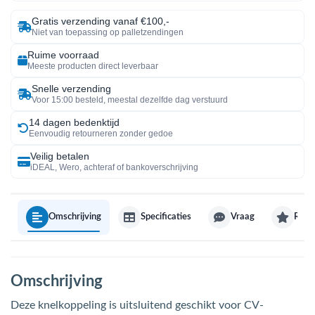
Gratis verzending vanaf €100,-
Niet van toepassing op palletzendingen
Ruime voorraad
Meeste producten direct leverbaar
Snelle verzending
Voor 15:00 besteld, meestal dezelfde dag verstuurd
14 dagen bedenktijd
Eenvoudig retourneren zonder gedoe
Veilig betalen
iDEAL, Wero, achteraf of bankoverschrijving
Omschrijving
Specificaties
Vraag
Revi
Omschrijving
Deze knelkoppeling is uitsluitend geschikt voor CV-