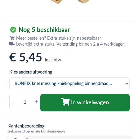
bmenu (Hemelwaterafvoer & riolering)
bmenu (Circulatiepompen, pompgroepen & verdelers)
bmenu (Installatiemateriaal)
Nog 5 beschikbaar
ubmenu (Rookkanalen)
Meer bestellen? Extra stuks zijn nabestelbaar
Levertijd extra stuks: Verzending binnen 2 a 4 werkdagen
bmenu (Sanitair)
€ 5
,45
incl. btw
bmenu (Verwarming, kachels & ketels)
Kies andere uitvoering
bmenu (Zonneboilersets & onderdelen)
ubmenu (Warmtepompen en warmtepompboilers)
-
+
In winkelwagen
Klantenbeoordeling
Gebaseerd op echte klantenreviews