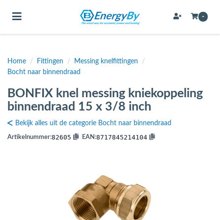
Toggle navigation
-
Home
/
Fittingen
/
Messing knelfittingen
/
bmenu (Bevestigingsmateriaal / schroeven)
Bocht naar binnendraad
bmenu (Buffervaten, hygiene boilers & boilervaten)
BONFIX knel messing kniekoppeling
bmenu (Buizen & leidingen)
binnendraad 15 x 3/8 inch
bmenu (Expansievaten)
Bekijk alles uit de categorie Bocht naar binnendraad
82605
8717845214104
Artikelnummer:
|
EAN:
bmenu (Fittingen)
bmenu (Flexibele slangen)
ubmenu (Gereedschap)