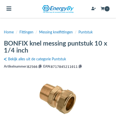
Toggle navigation
-
Home
/
Fittingen
/
Messing knelfittingen
/
Puntstuk
bmenu (Bevestigingsmateriaal / schroeven)
BONFIX knel messing puntstuk 10 x
bmenu (Buffervaten, hygiene boilers & boilervaten)
1/4 inch
bmenu (Buizen & leidingen)
Bekijk alles uit de categorie Puntstuk
bmenu (Expansievaten)
82566
8717845211011
Artikelnummer:
|
EAN:
bmenu (Fittingen)
bmenu (Flexibele slangen)
ubmenu (Gereedschap)