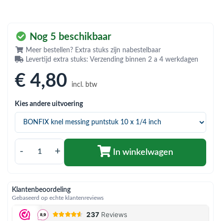
bmenu (Hemelwaterafvoer & riolering)
bmenu (Circulatiepompen, pompgroepen & verdelers)
Nog 5 beschikbaar
bmenu (Installatiemateriaal)
Meer bestellen? Extra stuks zijn nabestelbaar
Levertijd extra stuks: Verzending binnen 2 a 4 werkdagen
ubmenu (Rookkanalen)
€ 4
,80
bmenu (Sanitair)
incl. btw
bmenu (Verwarming, kachels & ketels)
Kies andere uitvoering
bmenu (Zonneboilersets & onderdelen)
ubmenu (Warmtepompen en warmtepompboilers)
-
+
In winkelwagen
Klantenbeoordeling
Gebaseerd op echte klantenreviews