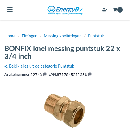
Toggle navigation
-
Home
/
Fittingen
/
Messing knelfittingen
/
Puntstuk
bmenu (Bevestigingsmateriaal / schroeven)
BONFIX knel messing puntstuk 22 x
bmenu (Buffervaten, hygiene boilers & boilervaten)
3/4 inch
bmenu (Buizen & leidingen)
Bekijk alles uit de categorie Puntstuk
bmenu (Expansievaten)
82743
8717845211356
Artikelnummer:
|
EAN:
bmenu (Fittingen)
bmenu (Flexibele slangen)
ubmenu (Gereedschap)