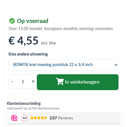
bmenu (Hemelwaterafvoer & riolering)
bmenu (Circulatiepompen, pompgroepen & verdelers)
Op voorraad
bmenu (Installatiemateriaal)
Voor 15:00 besteld, doorgaans dezelfde werkdag verzonden
ubmenu (Rookkanalen)
€ 4
,55
incl. btw
bmenu (Sanitair)
Kies andere uitvoering
bmenu (Verwarming, kachels & ketels)
bmenu (Zonneboilersets & onderdelen)
ubmenu (Warmtepompen en warmtepompboilers)
-
+
In winkelwagen
Klantenbeoordeling
Gebaseerd op echte klantenreviews