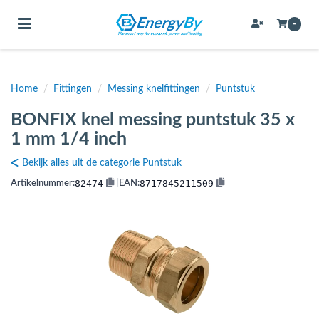
Toggle navigation
-
Home
/
Fittingen
/
Messing knelfittingen
/
Puntstuk
bmenu (Bevestigingsmateriaal / schroeven)
BONFIX knel messing puntstuk 35 x
bmenu (Buffervaten, hygiene boilers & boilervaten)
1 mm 1/4 inch
bmenu (Buizen & leidingen)
Bekijk alles uit de categorie Puntstuk
bmenu (Expansievaten)
82474
8717845211509
Artikelnummer:
|
EAN:
bmenu (Fittingen)
bmenu (Flexibele slangen)
ubmenu (Gereedschap)