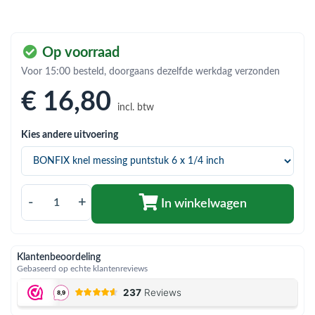
bmenu (Hemelwaterafvoer & riolering)
bmenu (Circulatiepompen, pompgroepen & verdelers)
Op voorraad
bmenu (Installatiemateriaal)
Voor 15:00 besteld, doorgaans dezelfde werkdag verzonden
ubmenu (Rookkanalen)
€ 16
,80
incl. btw
bmenu (Sanitair)
Kies andere uitvoering
bmenu (Verwarming, kachels & ketels)
bmenu (Zonneboilersets & onderdelen)
ubmenu (Warmtepompen en warmtepompboilers)
-
+
In winkelwagen
Klantenbeoordeling
Gebaseerd op echte klantenreviews